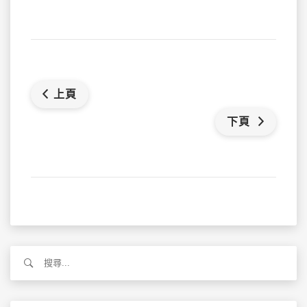
上頁
下頁
搜
尋
關
鍵