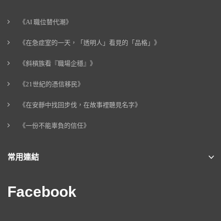
《AI 職位替代潮》
《在急症室的一天，「透明人」看見的「品格」》
《斜槓族看『職場企穩』》
《21世紀的憑信移民》
《在安靜中找回步伐，在故事裡聽見名字》
《一份不能辜負的信任》
常用連結
Facebook