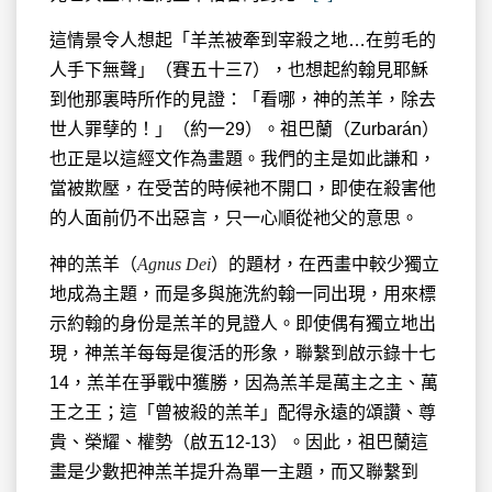
這情景令人想起「羊羔被牽到宰殺之地…在剪毛的
人手下無聲」（賽五十三7），也想起約翰見耶穌
到他那裏時所作的見證：「看哪，神的羔羊，除去
世人罪孽的！」（約一29）。祖巴蘭（Zurbarán）
也正是以這經文作為畫題。我們的主是如此謙和，
當被欺壓，在受苦的時候衪不開口，即使在殺害他
的人面前仍不出惡言，只一心順從衪父的意思。
神的羔羊（
Agnus Dei
）的題材，在西畫中較少獨立
地成為主題，而是多與施洗約翰一同出現，用來標
示約翰的身份是羔羊的見證人。即使偶有獨立地出
現，神羔羊每每是復活的形象，聯繫到啟示錄十七
14，羔羊在爭戰中獲勝，因為羔羊是萬主之主、萬
王之王；這「曾被殺的羔羊」配得永遠的頌讚、尊
貴、榮耀、權勢（啟五12-13）。因此，祖巴蘭這
畫是少數把神羔羊提升為單一主題，而又聯繫到