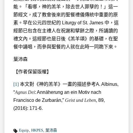
能。「看哪，神的羔羊，除去世人罪孽的！」這一
節經文，成了教會後來的聖餐禮儀傳統中重要的原
素。早在公元四世紀的 Liturgy of St. James 中，這
經節已包含在主禮人在祝謝和擘餅之際，所誦讀的
禮文內。這經節也是日後《羔羊頌》的基礎，在聖
餐中誦唱，而參與聖餐的人就在此時一同跪下來。
葉沛森
【作者保留版權】
[1]
本文對《神的羔羊》一畫的描述參考A. Albinus,
“
A
gnus Dei
: Annäherung an ein Motiv nach
Francisco de Zurbarán,”
Geist und Leben
, 89,
(2016): 171-6.
Equip
,
HKPES
,
葉沛森