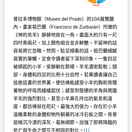
普拉多博物館（Museo del Prado）的10A展覽廳
內，畫家祖巴蘭（Francisco de Zurbarán）所繪的
《神的羔羊》靜靜地掛在一角。畫面大約只有一尺
四吋乘兩尺，加上顏色組合並非鮮艷，不留神的話
容易將它忽略。然而，駐足細看的話，祖巴蘭細膩
寫實的筆觸，定會令讀者留下深刻印象。一隻四足
被綁起的小羊，安靜躺在那裡，羊毛濃密鬆軟；頭
部，身體和四足的比例十分自然。若果讀者讓自己
投進這畫的世界裏，便彷彿能感受小羊的胸和背隨
著牠的呼吸而緩緩起伏；感受到堅硬的羊角與周圍
羊毛的強烈對比。甚至小羊鼻孔呼出的氣息和溫
度，都彷彿就在咫尺。最強大的張力，存在於小羊
溫暖柔軟的身體和牠所躺著的冰冷石板之間。背景
是暗沉冷漠的深灰，毫無細節，加強了即將降臨的
死亡與生命之間互不相容的對比。
[1]