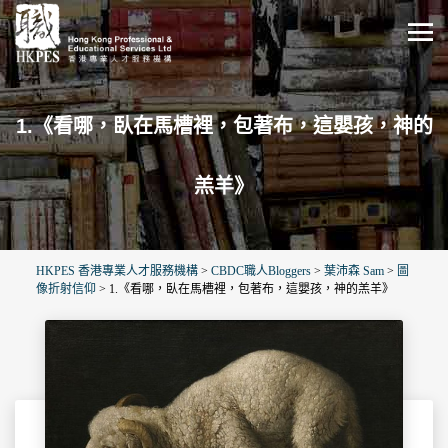
1.《看哪，臥在馬槽裡，包著布，這嬰孩，神的
羔羊》
HKPES 香港專業人才服務機構
>
CBDC職人Bloggers
>
葉沛森 Sam
>
圖
像折射信仰
>
1.《看哪，臥在馬槽裡，包著布，這嬰孩，神的羔羊》