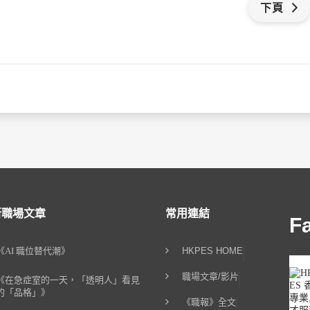
下頁
新職場文章
常用連結
F
《AI 職位替代潮》
HKPES HOME
職場文章/影片
《在急症室的一天，「透明人」看見
的「品格」》
《職報》全文