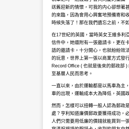
送舊迎新的情懷，可我的内心卻想著
的來臨，因為會用心興奮地預備寄和
時候失落了！那在我們遺忘之前，不
在17世紀的英國，當時英女王維多利
信件中，她還附有一張邀請卡，更在
語的邀請卡，十分開心，也就紛紛效
的玩意，世界上第一張以商業方式發行的
Record Office ( 也就是後來的郵政部
至基層人民而思考。
一直以來，由於運輸都是以馬車為主
車的出現，運輸成本大為降低，英國
然而，怎樣可以扭轉一般人認為郵政
處？亨利知道廉價郵政要獲得成功，
人們只需要用低廉的價錢就能買到一
寫滿祝福語的聖誕卡，收到的朋友自