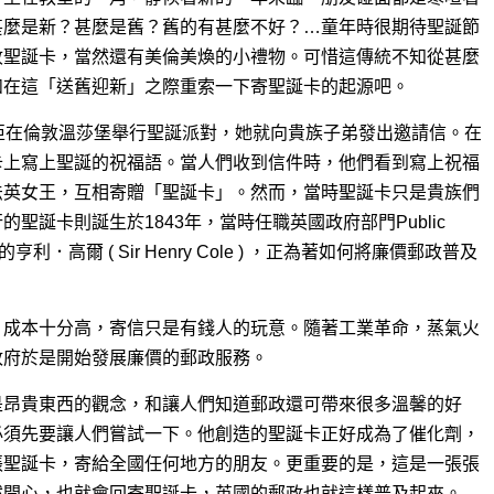
甚麼是新？甚麼是舊？舊的有甚麼不好？…童年時很期待聖誕節
收聖誕卡，當然還有美倫美煥的小禮物。可惜這傳統不知從甚麼
如在這「送舊迎新」之際重索一下寄聖誕卡的起源吧。
亞在倫敦溫莎堡舉行聖誕派對，她就向貴族子弟發出邀請信。在
卡上寫上聖誕的祝福語。當人們收到信件時，他們看到寫上祝福
法英女王，互相寄贈「聖誕卡」。然而，當時聖誕卡只是貴族們
聖誕卡則誕生於1843年，當時任職英國政府部門Public
 ) 的亨利．高爾 ( Sir Henry Cole ) ，正為著如何將廉價郵政普及
，成本十分高，寄信只是有錢人的玩意。隨著工業革命，蒸氣火
政府於是開始發展廉價的郵政服務。
是昂貴東西的觀念，和讓人們知道郵政還可帶來很多溫馨的好
必須先要讓人們嘗試一下。他創造的聖誕卡正好成為了催化劑，
張聖誕卡，寄給全國任何地方的朋友。更重要的是，這是一張張
然開心，也就會回寄聖誕卡，英國的郵政也就這樣普及起來。