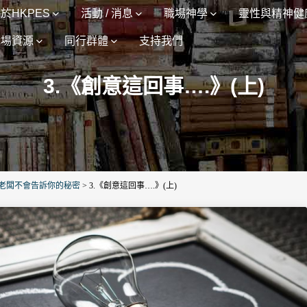
於HKPES
活動 / 消息
職場神學
靈性與精神健
職場資源
同行群體
支持我們
3.《創意這回事….》(上)
老闆不會告訴你的秘密
>
3.《創意這回事….》(上)