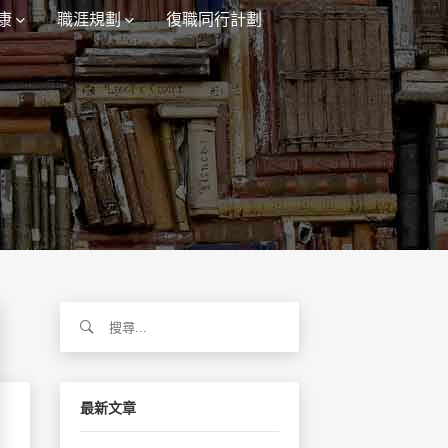
康
職涯規劃
復職同行計劃
搜
尋
關
鍵
字:
最新文章