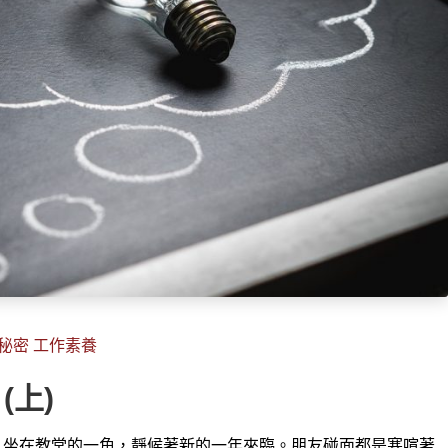
的秘密 工作素養
(上)
，坐在
教堂的一角，靜候著新的一年來臨。朋友碰面都是寒喧著