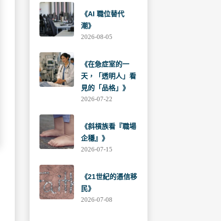
《AI 職位替代
潮》
2026-08-05
《在急症室的一
天，「透明人」看
見的「品格」》
2026-07-22
《斜槓族看『職場
企穩』》
2026-07-15
《21世紀的憑信移
民》
2026-07-08