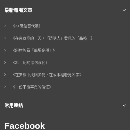
最新職場文章
《AI 職位替代潮》
《在急症室的一天，「透明人」看見的「品格」》
《斜槓族看『職場企穩』》
《21世紀的憑信移民》
《在安靜中找回步伐，在故事裡聽見名字》
《一份不能辜負的信任》
常用連結
Facebook