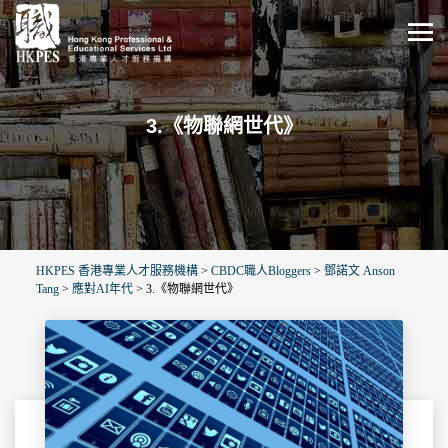
3.《物聯網世代》
HKPES 香港專業人才服務機構
>
CBDC職人Bloggers
>
鄧諾文 Anson
Tang
>
應對AI年代
>
3.《物聯網世代》