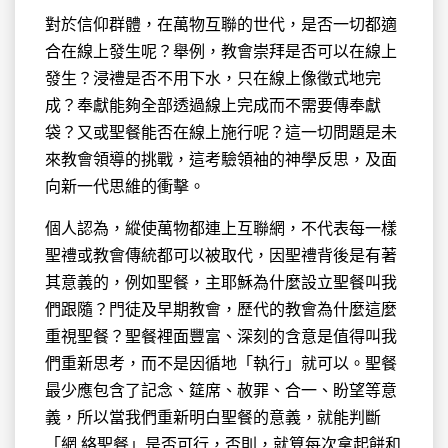
對於信仰群體，在萬物互聯的世代，是否一切都適
合在線上發生呢？舉例，教會崇拜是否可以在線上
發生？浸禮是否不用下水，只在線上像徵式地完
成？奉獻能夠全部透過線上完成而不需要傳奉獻
袋？又或聖餐能否在線上施行呢？這一切問題是未
來教會領導的挑戰，這考驗領袖的神學反思，及面
向新一代思維的衝擊。
個人認為，縱使萬物都連上互聯網，不代表每一樣
聖禮或教會傳統都可以被取代，因聖禮背後是有著
其意義的，例如聖餐，主耶穌為什麼設立聖餐叫我
們跟隨？門徒及早期教會，歷代的教會為什麼這麼
重視聖餐？聖餐裡面豐富、深刻的含意是值得叫我
們重新思考，而不是因循地「執行」就可以。聖餐
最少應包含了記念、筵席、赦罪、合一、盼望等意
義，所以當我們重新明白聖餐的意義，就能判斷
「網 絡聖餐」是否可行，否則，就算每次拿起餅和