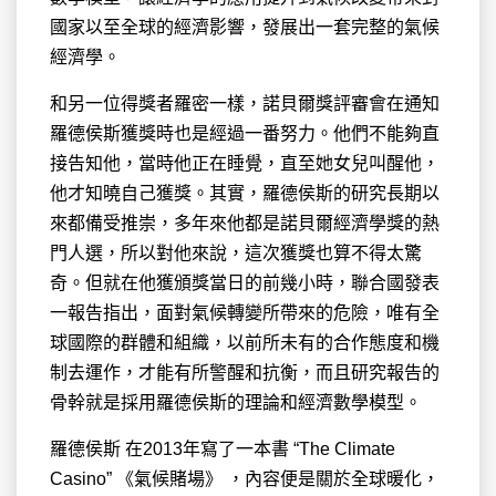
國家以至全球的經濟影響，發展出一套完整的氣候
經濟學。
和另一位得獎者羅密一樣，諾貝爾獎評審會在通知
羅德侯斯獲獎時也是經過一番努力。他們不能夠直
接告知他，當時他正在睡覺，直至她女兒叫醒他，
他才知曉自己獲獎。其實，羅德侯斯的研究長期以
來都備受推崇，多年來他都是諾貝爾經濟學獎的熱
門人選，所以對他來說，這次獲獎也算不得太驚
奇。但就在他獲頒獎當日的前幾小時，聯合國發表
一報告指出，面對氣候轉變所帶來的危險，唯有全
球國際的群體和組織，以前所未有的合作態度和機
制去運作，才能有所警醒和抗衡，而且研究報告的
骨幹就是採用羅德侯斯的理論和經濟數學模型。
羅德侯斯 在2013年寫了一本書 “The Climate
Casino” 《氣候賭場》 ，內容便是關於全球暖化，