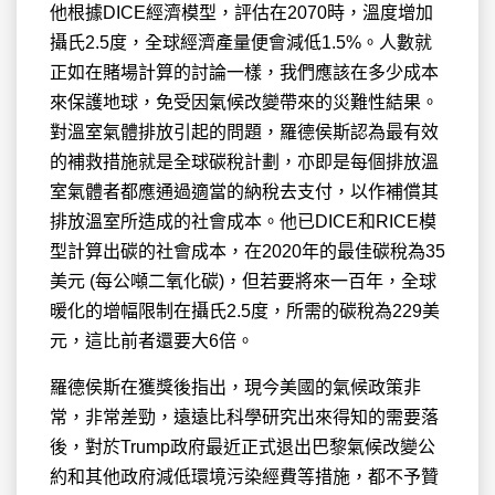
他根據DICE經濟模型，評估在2070時，溫度增加
攝氏2.5度，全球經濟產量便會減低1.5%。人數就
正如在賭場計算的討論一樣，我們應該在多少成本
來保護地球，免受因氣候改變帶來的災難性結果。
對溫室氣體排放引起的問題，羅德侯斯認為最有效
的補救措施就是全球碳稅計劃，亦即是每個排放溫
室氣體者都應通過適當的納稅去支付，以作補償其
排放溫室所造成的社會成本。他已DICE和RICE模
型計算出碳的社會成本，在2020年的最佳碳稅為35
美元 (每公噸二氧化碳)，但若要將來一百年，全球
暖化的增幅限制在攝氏2.5度，所需的碳稅為229美
元，這比前者還要大6倍。
羅德侯斯在獲獎後指出，現今美國的氣候政策非
常，非常差勁，遠遠比科學研究出來得知的需要落
後，對於Trump政府最近正式退出巴黎氣候改變公
約和其他政府減低環境污染經費等措施，都不予贊