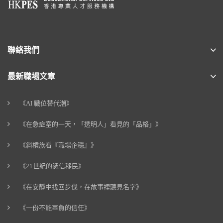
聯絡我們
最新職場文章
《AI 職位替代潮》
《在急症室的一天，「透明人」看見的「品格」》
《斜槓族看『職場企穩』》
《21世紀的憑信移民》
《在安靜中找回步伐，在故事裡聽見名字》
《一份不能辜負的信任》