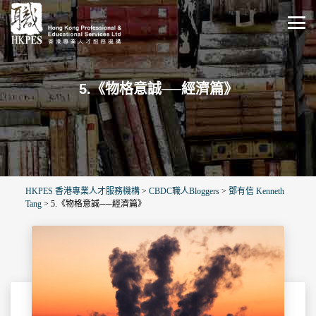
5.《物格意誠──經濟篇》
HKPES 香港專業人才服務機構
>
CBDC職人Bloggers
>
鄧有信 Kenneth
Tang
>
5.《物格意誠──經濟篇》