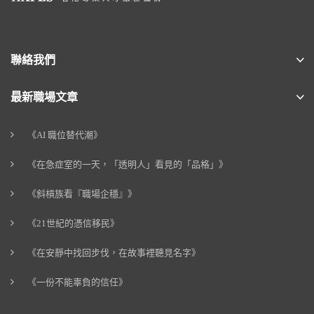
聯絡我們
最新職場文章
《AI 職位替代潮》
《在急症室的一天，「透明人」看見的「品格」》
《斜槓族看『職場企穩』》
《21世紀的憑信移民》
《在安靜中找回步伐，在故事裡聽見名字》
《一份不能辜負的信任》