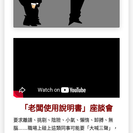
「老闆使用說明書」座談會
要求離譜、挑剔、陰險、小氣、懶惰、卸膊、無
腦……職場上碰上這類同事可能要「大喊三聲」，