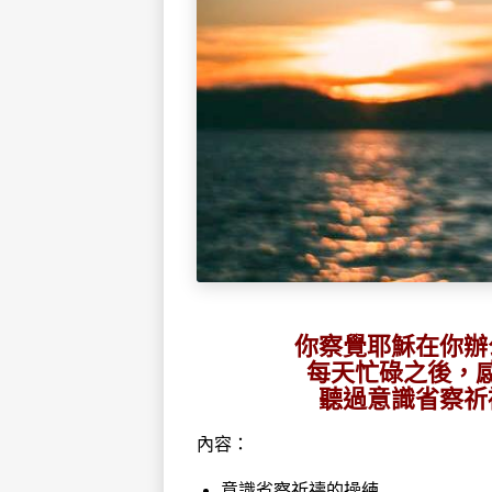
你察覺耶穌在你辦
每天忙碌之後，
聽過意識省察祈
內容：
意識省察祈禱的操練