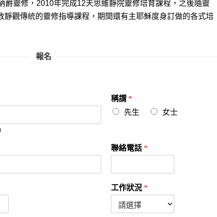
伊納爵靈修，2010年完成12天思維靜院靈修培育課程，之後隨靈
基督教靜觀傳統的靈修指導課程，期間還有主耶穌度身訂做的各式培
報名
稱謂
*
先生
女士
t
聯絡電話
*
工作狀況
*