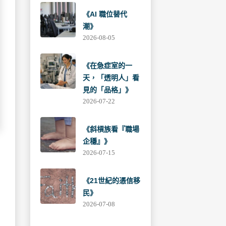
《AI 職位替代
潮》
2026-08-05
《在急症室的一
天，「透明人」看
見的「品格」》
2026-07-22
《斜槓族看『職場
企穩』》
2026-07-15
《21世紀的憑信移
民》
2026-07-08