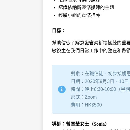
認識依納爵靈修操練的主題
經驗小組的靈修指導
目標︰
幫助信徒了解意識省察祈禱操練的重
敏銳主在我們日常工作中的臨在和帶
對象：在職信徒，初步接觸
日期：2020年9月3日、10日
時間：晚上8:30-10:00（星
形式：Zoom
費用：HK$500
導師：曾雪瑩女士（Sonia）