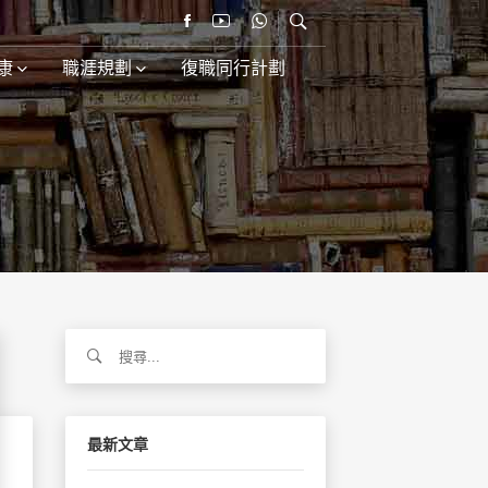
康
職涯規劃
復職同行計劃
搜
尋
關
鍵
字:
最新文章