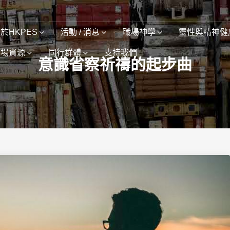
於HKPES
活動 / 消息
職場神學
靈性與精神健
職場資源
同行群體
支持我們
意識省察祈禱的起步曲