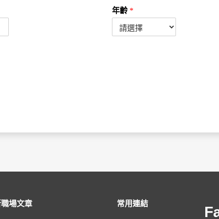
年齡
*
新職場文章
常用連結
F