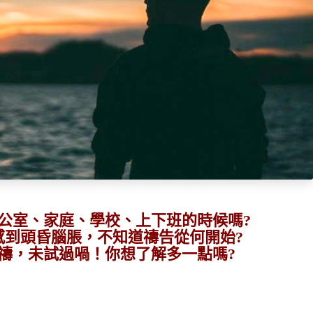
公室、家庭、學校、上下班的時候嗎?
感到頭昏腦脹，不知道禱告從何開始?
禱，未試過喎！你想了解多一點嗎?