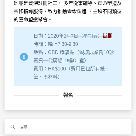
她亦是資深註冊社工， 多年從事輔導、靈命塑造及
靈修指導服侍，致力推動靈命塑造 ，主領不同類型
的靈命塑造聚會。
日期：2020年
2月7日（星期五）
延期
時間：晚上7:30-9:30
地點：CBD 職繫點（觀塘成業街10號
電訊一代廣場19樓D1室）
費用：HK$100（費用已包所有紙、
筆、墨材料）
報名
搜
尋
關