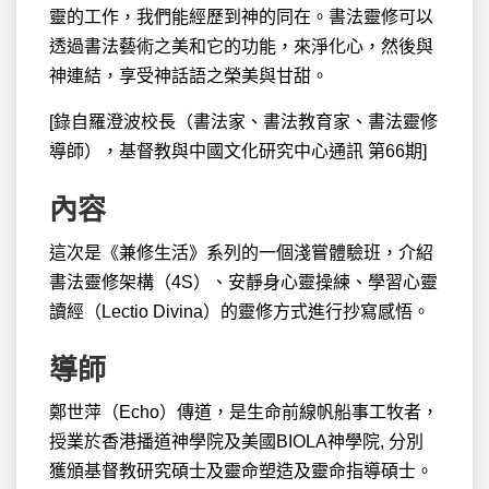
靈的工作，我們能經歷到神的同在。書法靈修可以
透過書法藝術之美和它的功能，來淨化心，然後與
神連結，享受神話語之榮美與甘甜。
[錄自羅澄波校長（書法家、書法教育家、書法靈修
導師），基督教與中國文化研究中心通訊 第66期]
內容
這次是《兼修生活》系列的一個淺嘗體驗班，介紹
書法靈修架構（4S）、安靜身心靈操練、學習心靈
讀經（Lectio Divina）的靈修方式進行抄寫感悟。
導師
鄭世萍（Echo）傳道，是生命前線帆船事工牧者，
授業於香港播道神學院及美國BIOLA神學院, 分別
獲頒基督教研究碩士及靈命塑造及靈命指導碩士。