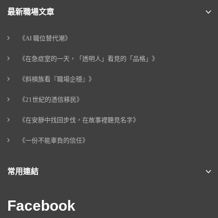
最新職場文章
《AI 職位替代潮》
《在急症室的一天，「透明人」看見的「品格」》
《斜槓族看『職場企穩』》
《21世紀的憑信移民》
《在安靜中找回步伐，在故事裡聽見名字》
《一份不能辜負的信任》
常用連結
Facebook