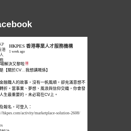
acebook
HKPES 香港專業人才服務機構
1 week ago
職場解決又黎啦
是【關於CV…我想講嘅係】
金融職人的故事，沒有一帆風順，卻充滿意想不
轉折。當事業、夢想、風浪與信仰交織，你會發
人生最重要的，未必寫在CV上。
及報名，可登入：
://hkpes.com/activity/marketplace-solution-2608/
es