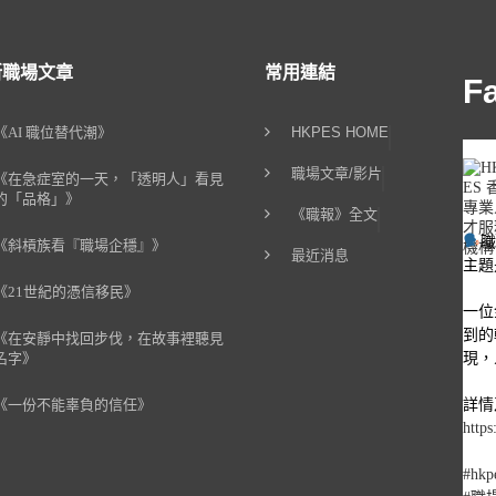
新職場文章
常用連結
F
《AI 職位替代潮》
HKPES HOME
職場文章/影片
《在急症室的一天，「透明人」看見
的「品格」》
《職報》全文
《斜槓族看『職場企穩』》
最近消息
主題
《21世紀的憑信移民》
一位
到的
《在安靜中找回步伐，在故事裡聽見
現，
名字》
詳情
《一份不能辜負的信任》
https
#hkp