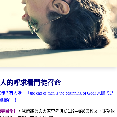
人的呼求看門徒召命
he end of man is the beginning of God! 人嘅盡頭
的開始）！」
地尋召命》
，我們將會與大家查考詩篇119中的8節經文，期望透