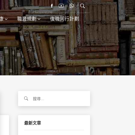
康
職涯規劃
復職同行計劃
搜
尋
關
鍵
字:
最新文章