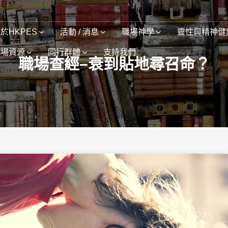
於HKPES
活動 / 消息
職場神學
靈性與精神健
職場資源
同行群體
支持我們
職場查經–衰到貼地尋召命？