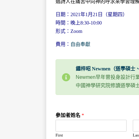
過詩人在痛苦中向神的呼求來學習理
日期：2021年1月21日（星期四）
時間：晚上8:30-10:00
形式：Zoom
費用：
自由奉獻
鍾梓昭 Newmen（道學碩士
Newmen早年曾投身設計
中國神學研究院修讀道學碩
參加者姓名
*
First
Las