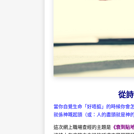
從詩
當你自覺生命「好唔掂」的時候你會怎樣？有人話：「t
就係神嘅起頭（或：人的盡頭就是神
這次網上職場查經的主題是
《衰到貼