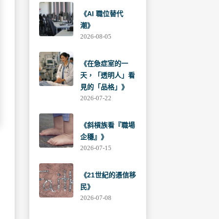
《AI 職位替代
潮》
2026-08-05
《在急症室的一
天，「透明人」看
見的「品格」》
2026-07-22
《斜槓族看『職場
企穩』》
2026-07-15
《21世紀的憑信移
民》
2026-07-08