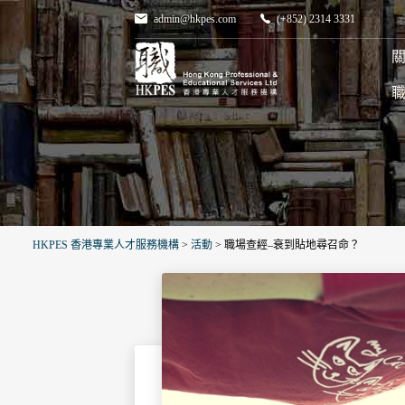
admin@hkpes.com
(+852) 2314 3331
關
HKPES 香港專業人才服務機構
>
活動
>
職場查經–衰到貼地尋召命？