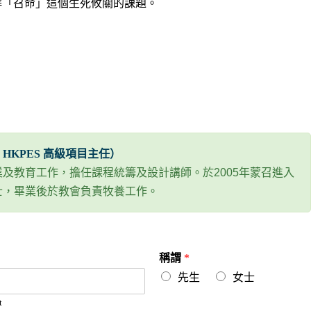
解「召命」這個生死攸關的課題。
、HKPES 高級項目主任）
行業及教育工作，擔任課程統籌及設計講師。於2005年蒙召進入
士，畢業後於教會負責牧養工作。
稱謂
*
先生
女士
t