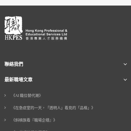
聯絡我們
最新職場文章
《AI 職位替代潮》
《在急症室的一天，「透明人」看見的「品格」》
《斜槓族看『職場企穩』》