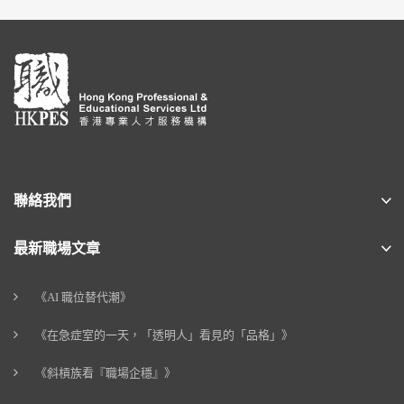
聯絡我們
最新職場文章
《AI 職位替代潮》
《在急症室的一天，「透明人」看見的「品格」》
《斜槓族看『職場企穩』》