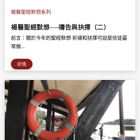
楊醫聖經默想系列
楊醫聖經默想──禱告與抉擇（二）
前言：關於今年的聖經默想 祈禱和抉擇可說是信徒最
常做...
詳情