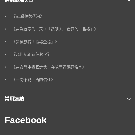
最新職場文章
《AI 職位替代潮》
《在急症室的一天，「透明人」看見的「品格」》
《斜槓族看『職場企穩』》
《21世紀的憑信移民》
《在安靜中找回步伐，在故事裡聽見名字》
《一份不能辜負的信任》
常用連結
Facebook