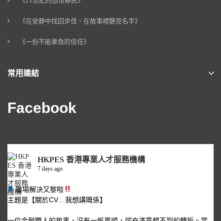
《21世紀的憑信移民》
《在安靜中找回步伐，在故事裡聽見名字》
《一份不能辜負的信任》
常用連結
Facebook
HKPES 香港專業人才服務機構
7 days ago
職場解決又黎啦
主題是【關於CV…我想講嘅係】
一位金融職人的故事，沒有一帆風順，卻充滿意想不到的轉折。當