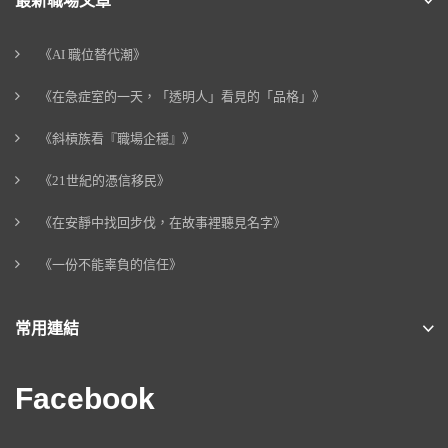
最新職場文章
《AI 職位替代潮》
《在急症室的一天，「透明人」看見的「品格」》
《斜槓族看『職場企穩』》
《21世紀的憑信移民》
《在安靜中找回步伐，在故事裡聽見名字》
《一份不能辜負的信任》
常用連結
Facebook