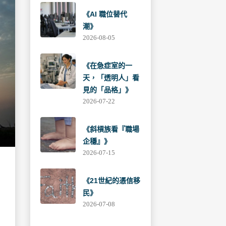
《AI 職位替代
潮》
2026-08-05
《在急症室的一
天，「透明人」看
見的「品格」》
2026-07-22
《斜槓族看『職場
企穩』》
2026-07-15
《21世紀的憑信移
民》
2026-07-08