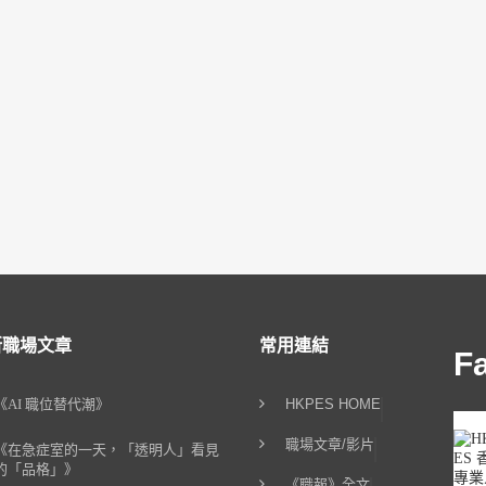
新職場文章
常用連結
F
《AI 職位替代潮》
HKPES HOME
職場文章/影片
《在急症室的一天，「透明人」看見
的「品格」》
《職報》全文