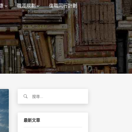
康
職涯規劃
復職同行計劃
搜
尋
關
鍵
字:
最新文章