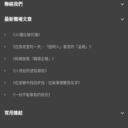
聯絡我們
最新職場文章
《AI 職位替代潮》
《在急症室的一天，「透明人」看見的「品格」》
《斜槓族看『職場企穩』》
《21世紀的憑信移民》
《在安靜中找回步伐，在故事裡聽見名字》
《一份不能辜負的信任》
常用連結