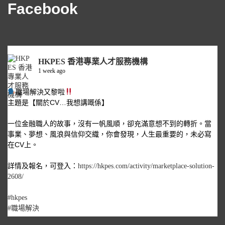
Facebook
HKPES 香港專業人才服務機構
1 week ago
職場解決又黎啦
主題是【關於CV…我想講嘅係】
一位金融職人的故事，沒有一帆風順，卻充滿意想不到的轉折。當
事業、夢想、風浪與信仰交織，你會發現，人生最重要的，未必寫
在CV上。
詳情及報名，可登入：
https://hkpes.com/activity/marketplace-solution-
2608/
#hkpes
#職場解決