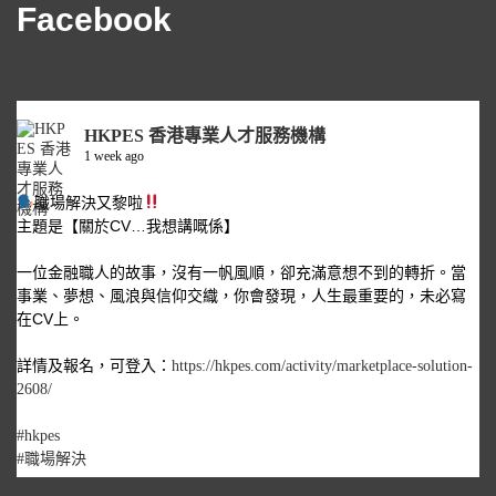
Facebook
HKPES 香港專業人才服務機構
1 week ago
職場解決又黎啦
主題是【關於CV…我想講嘅係】
一位金融職人的故事，沒有一帆風順，卻充滿意想不到的轉折。當
事業、夢想、風浪與信仰交織，你會發現，人生最重要的，未必寫
在CV上。
詳情及報名，可登入：
https://hkpes.com/activity/marketplace-solution-
2608/
#hkpes
#職場解決