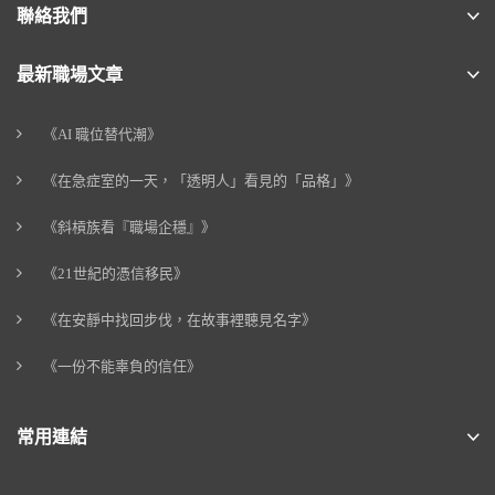
聯絡我們
最新職場文章
《AI 職位替代潮》
《在急症室的一天，「透明人」看見的「品格」》
《斜槓族看『職場企穩』》
《21世紀的憑信移民》
《在安靜中找回步伐，在故事裡聽見名字》
《一份不能辜負的信任》
常用連結