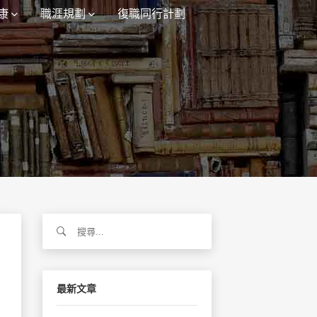
康
職涯規劃
復職同行計劃
搜
尋
關
鍵
字:
最新文章