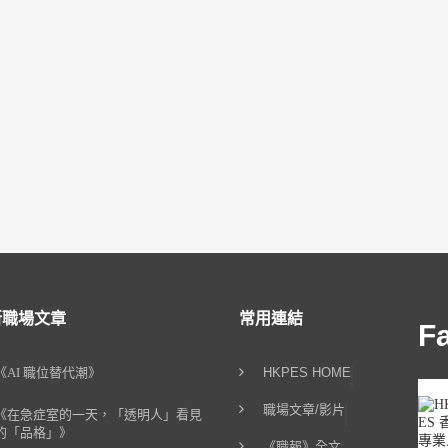
新職場文章
常用連結
F
《AI 職位替代潮》
HKPES HOME
職場文章/影片
《在急症室的一天，「透明人」看見
的「品格」》
《職報》全文