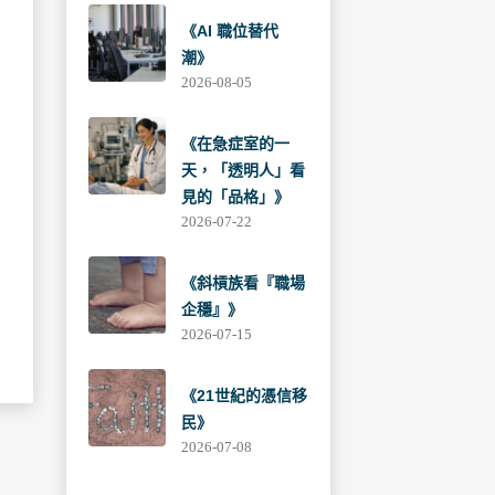
《AI 職位替代
潮》
2026-08-05
《在急症室的一
天，「透明人」看
見的「品格」》
2026-07-22
《斜槓族看『職場
企穩』》
2026-07-15
《21世紀的憑信移
民》
2026-07-08