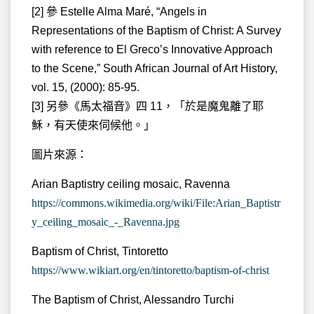
[2] 參 Estelle Alma Maré, “Angels in
Representations of the Baptism of Christ: A Survey
with reference to El Greco’s Innovative Approach
to the Scene,” South African Journal of Art History,
vol. 15, (2000): 85-95.
[3] 另參《馬太福音》四 11，「於是魔鬼離了耶
穌，有天使來伺候他。」
圖片來源：
Arian Baptistry ceiling mosaic, Ravenna
https://commons.wikimedia.org/wiki/File:Arian_Baptistr
y_ceiling_mosaic_-_Ravenna.jpg
Baptism of Christ, Tintoretto
https://www.wikiart.org/en/tintoretto/baptism-of-christ
The Baptism of Christ, Alessandro Turchi