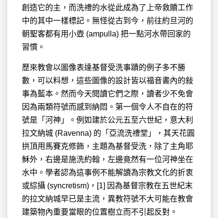
創造它的主，而洗禮的水從此成為了上帝救贖工作
中的其中一樣標記。無怪從古到今，前往約旦河的
朝聖客都有用小壺 (ampulla) 把一點河水帶回家的
習慣。
歷來教會以圖像表達基督受洗事蹟的例子多不勝
數，可以料想，這些圖像的設計皆以福音書內的敍
事為藍本。然而今天閱讀它們之際，讀者少不免會
因為兩類符號而感到納悶。第一個令人不自在的符
號是「河神」。例如建於公元五至六世紀，意大利
拉文納城 (Ravenna) 的「亞流洗禮堂」，其天花圓
拱頂用馬賽克修飾，主題為基督受洗，除了主角耶
穌外，右邊是施洗約翰，左邊竟然有一位河神坐在
水中。學者認為這事例不能解讀為宗教文化的折衷
或綜攝 (syncretism)，[1] 因為基督宗教在五世紀末
的拉文納城早已是主流，異教符號不大可能在教會
建築物內重要當眼的位置樹立而不引起反對。