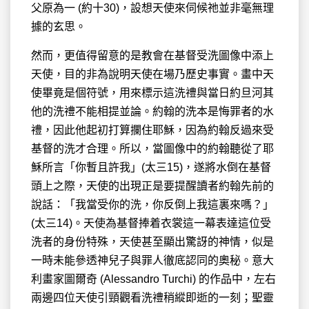
父原為一 (約十30)，設想天使來伺候祂並非毫無理
據的玄思。
然而，更值得留意的是教會在基督受洗圖像中添上
天使，目的非為說明天使在場乃歷史事實。畫中天
使畢竟是個符號，用來標示這洗禮與當日約旦河其
他的洗禮不能相提並論。約翰的洗本是悔罪者的水
禮，因此他起初打算攔住耶穌，因為約翰反過來受
基督的洗才合理。所以，當圖像中的約翰聽從了耶
穌所言「你暫且許我」(太三15)，遂將水倒在基督
頭上之際，天使的出現正是要提醒讀者約翰先前的
說話：「我當受你的洗，你反倒上我這裏來嗎？」
(太三14)。天使為基督捧着衣裳這一幕表達這位受
洗者的身份特殊，天使甚至顯出驚訝的神情，似是
一時未能參透神兒子與罪人徹底認同的奧秘。意大
利畫家圖爾奇 (Alessandro Turchi) 的作品中，左右
兩邊四位天使引頸觀看洗禮稍縱即逝的一刻；聖靈