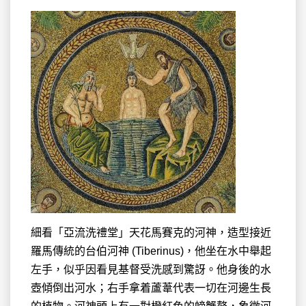
細看「亞流洗禮堂」天花馬賽克的河神，造型接近
羅馬傳統的台伯河神 (Tiberinus)，他坐在水中舉起
左手，似乎因看見基督受洗感到驚訝。他身後的水
壺傾倒出河水；右手拿着蘆葦代表一切在河邊生長