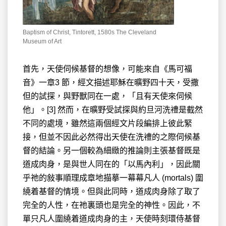
Baptism of Christ, Tintorett, 1580s The Cleveland
Museum of Art
首先，天使伺候基督的想像，可能來自《馬可福
音》一章3 節，經文描述耶穌在曠野四十天，受撒
但的試探，與野獸同在一處，「且有天使來伺候
他」。[3] 然而，在曠野受試探與約旦河洗禮是截然
不同的處境，雖然這兩個經文片段編排上彼此緊
接，但並不因此必然得出天使在洗禮的之際伺候基
督的結論。另一個較為細緻的推論則主張基督既是
道成肉身，是與世人同在的「以馬內利」，因此關
乎祂的敍事順理成章地描摹一幕幕凡人 (mortals) 圍
繞着基督的情境。但與此同時，道成肉身除了取了
完全的人性，在祂裏頭也是完全的神性。因此，不
單只凡人圍繞着道成肉身的主，天使時刻環侍基督