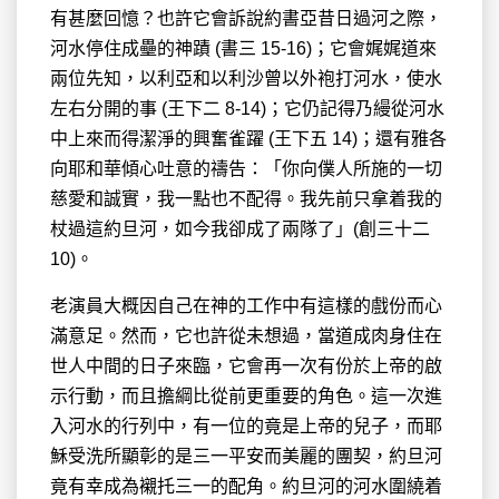
有甚麼回憶？也許它會訴說約書亞昔日過河之際，
河水停住成壘的神蹟 (書三 15-16)；它會娓娓道來
兩位先知，以利亞和以利沙曾以外袍打河水，使水
左右分開的事 (王下二 8-14)；它仍記得乃縵從河水
中上來而得潔淨的興奮雀躍 (王下五 14)；還有雅各
向耶和華傾心吐意的禱告：「你向僕人所施的一切
慈愛和誠實，我一點也不配得。我先前只拿着我的
杖過這約旦河，如今我卻成了兩隊了」(創三十二
10)。
老演員大概因自己在神的工作中有這樣的戲份而心
滿意足。然而，它也許從未想過，當道成肉身住在
世人中間的日子來臨，它會再一次有份於上帝的啟
示行動，而且擔綱比從前更重要的角色。這一次進
入河水的行列中，有一位的竟是上帝的兒子，而耶
穌受洗所顯彰的是三一平安而美麗的團契，約旦河
竟有幸成為襯托三一的配角。約旦河的河水圍繞着