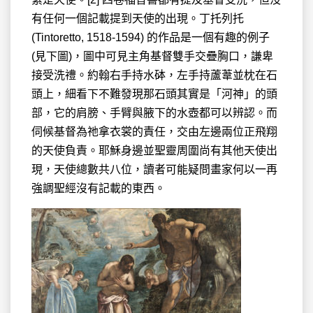
有任何一個記載提到天使的出現。丁托列托
(Tintoretto, 1518-1594) 的作品是一個有趣的例子
(見下圖)，圖中可見主角基督雙手交疊胸口，謙卑
接受洗禮。約翰右手持水砵，左手持蘆葦並枕在石
頭上，細看下不難發現那石頭其實是「河神」的頭
部，它的肩膀、手臂與腋下的水壺都可以辨認。而
伺候基督為祂拿衣裳的責任，交由左邊兩位正飛翔
的天使負責。耶穌身邊並聖靈周圍尚有其他天使出
現，天使總數共八位，讀者可能疑問畫家何以一再
強調聖經沒有記載的東西。