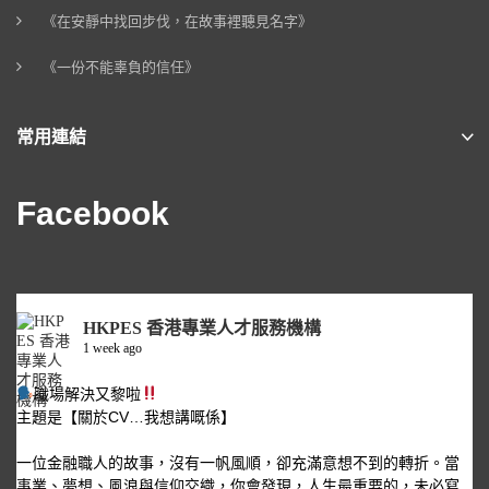
《在安靜中找回步伐，在故事裡聽見名字》
《一份不能辜負的信任》
常用連結
Facebook
HKPES 香港專業人才服務機構
1 week ago
職場解決又黎啦
主題是【關於CV…我想講嘅係】
一位金融職人的故事，沒有一帆風順，卻充滿意想不到的轉折。當
事業、夢想、風浪與信仰交織，你會發現，人生最重要的，未必寫