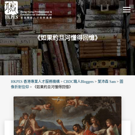
《如果約旦河懂得回憶》
HKPES 香港專業人才服務機構
>
CBDC職人Bloggers
>
葉沛森 Sam
>
圖
像折射信仰
>
《如果約旦河懂得回憶》