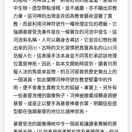
的植物。河神頭上有一對橙紅色的螃蟹螯，象徵河
中生物，造型帶點滑稽，並不威嚴，亦不顯出宗教
力量。這河神的出現並非因為教會藝術混雜了異
教，而是利用河神符號作一種地理定位的標籤，它
強調基督受洗事件是在一條實在的河流中發生，這
河流有名稱，人可以親身去尋訪，它並非幻想杜撰
出來的河川。古時的文化習慣把真實具名的山川河
岳擬人化，這表達手法本身並不同等於承認該地理
位置是神祇。因此，如本文開始時提到，讀者可用
擬人法的角度來設想，約旦河是救恩歷史舞台上的
一個演員。如此闡釋河神符號在教堂壁畫中的作
用，便不會產生異教文化的狐疑。事實上，另外有
一些基督洗禮的圖像例子，河神被繪畫成轉身㢠避
基督，或是正以雙手為基督捧着衣裳，明顯這些造
型都在強調基督的地位比諸神崇高。
基督受洗的圖像傳統中令一個容易讓讀者費解的原
素是天使。[2] 四卷福音書都有提及基督受洗，但沒