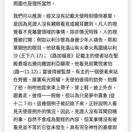
周圍也是理所當然。
我們可以推測，經文沒有記載天使時刻環侍基督，
是因為見證人沒有親眼看見或親耳聽到。凡人的視
覺看不見屬靈領域的事情，除非情況特殊，人的視
覺被打開：例如以利沙曾為身邊少年人禱告，耶和
華開他的眼目，他就看見滿山有火車火馬圍繞以利
沙 (王下六 17)；《路加福音》記載主的使者站在聖
殿香壇右邊向撒迦利亞顯現，他看見就驚慌害怕
(路一11-12)；當彼得被監禁，有主的一個使者來站
在旁邊，屋裏有光照耀。天使拍彼得的肋旁，拍醒
了他，吩咐他起來束上帶子，穿上鞋，披上外衣，
跟着走，彼得一一照做，但以為只是夢中異象 (徒
十二 7-8)。這幾個例子被記錄下來，正好說明人看
見天使是例外的情況。因此，見證人沒有耳聞目睹
的事，自然不會成為聖經的內容，但某事情沒有被
看見並不等於它從未發生。具有完全神性的基督與