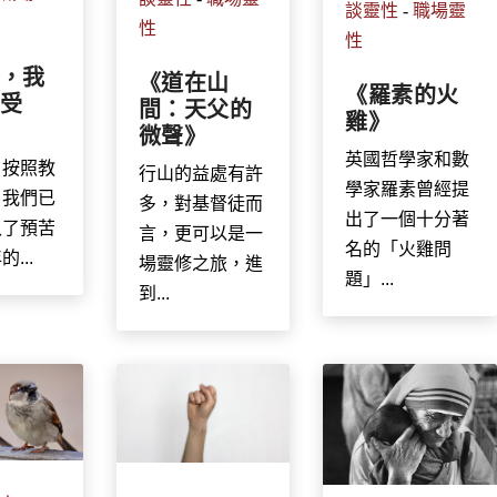
談靈性
-
職場靈
性
性
，我
《道在山
《羅素的火
受
間：天父的
雞》
微聲》
英國哲學家和數
，按照教
行山的益處有許
學家羅素曾經提
，我們已
多，對基督徒而
出了一個十分著
入了預苦
言，更可以是一
名的「火雞問
...
場靈修之旅，進
題」...
到...