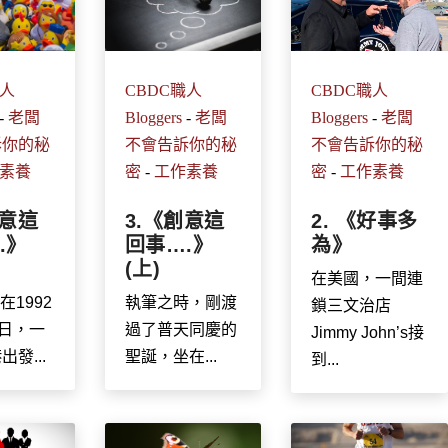
職人
CBDC職人
CBDC職人
-
老闆
Bloggers
-
老闆
Bloggers
-
老闆
訴你的秘
不會告訴你的秘
不會告訴你的秘
素養
密
-
工作素養
密
-
工作素養
創意這
3.《創意這
2. 《好事多
.》
回事….》
為》
(上)
在美國，一間連
 在1992
執筆之時，剛渡
鎖三文治店
0日，一
過了普天同慶的
Jimmy John’s接
發...
聖誕，坐在...
到...