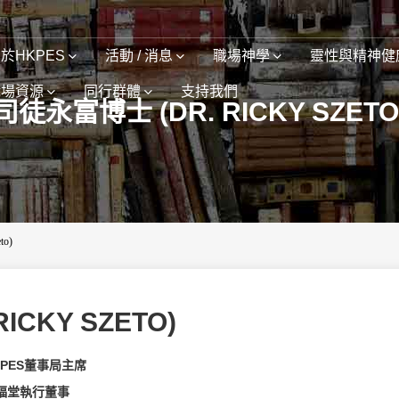
於HKPES
活動 / 消息
職場神學
靈性與精神健
職場資源
同行群體
支持我們
司徒永富博士 (DR. RICKY SZETO
to)
ICKY SZETO)
KPES董事局主席
福堂執行董事