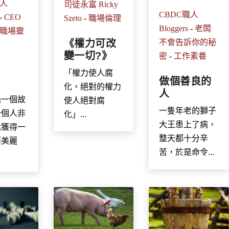
職人
司徒永富 Ricky
CBDC職人
-
CEO
Szeto
-
職場倫理
Bloggers
-
老闆
職場靈
《權力可改
不會告訴你的秘
變一切?》
密
-
工作素養
「權力使人腐
做個善良的
》
化，絕對的權力
人
過一個故
使人絕對腐
一隻年老的獅子
一個人非
化」...
大王患上了病，
地獲得一
整天都十分辛
而美麗
苦，於是命令...