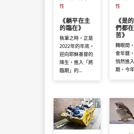
性
性
《躺平在主
《是的
的臨在》
們都在
苦》
執筆之時，正是
轉眼間
2022年的年底，
會年曆
迎向耶穌基督的
悄然進
降生，進入「將
期，今年的
臨期」的...