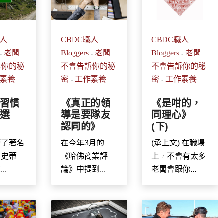
CBDC職人
CBDC職人
職人
Bloggers
-
老闆
Bloggers
-
老闆
-
老闆
不會告訴你的秘
不會告訴你的秘
訴你的秘
密
-
工作素養
密
-
工作素養
素養
《真正的領
《是咁的，
習慣
導是要隊友
同理心》
選
認同的》
(下)
在今年3月的
(承上文) 在職場
讀了著名
《哈佛商業評
上，不會有太多
家史蒂
論》中提到...
老闆會跟你...
..