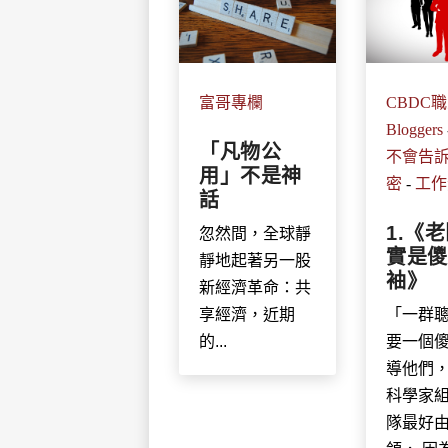
富哥專欄
CBDC
Bloggers
「凡物公
不會告
用」不是神
密
-
工作
話
1.《
忽然間，全球靜
實是儍
靜地起著另一股
袖》
新經濟革命：共
享經濟，近期
「一群
的...
要一個
導他們，
科學家
隊最好