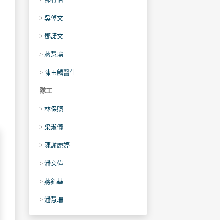
>
吳倬文
>
鄧諾文
>
蔣慧瑜
>
陳玉麟醫生
隊工
>
林保照
>
梁淑儀
>
陳謝麗婷
>
潘文偉
>
蔣錦華
>
潘慧珊