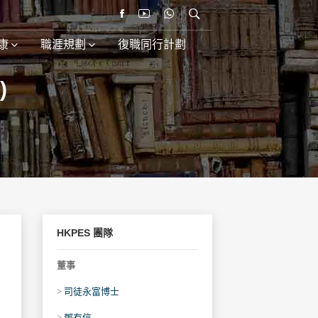
康
職涯規劃
復職同行計劃
)
HKPES 團隊
董事
>
司徒永富博士
>
鄧有信