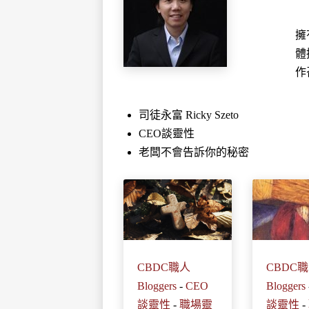
擁
體
作
司徒永富 Ricky Szeto
CEO談靈性
老闆不會告訴你的秘密
CBDC職人
CBDC
Bloggers
-
CEO
Bloggers
談靈性
-
職場靈
談靈性
-