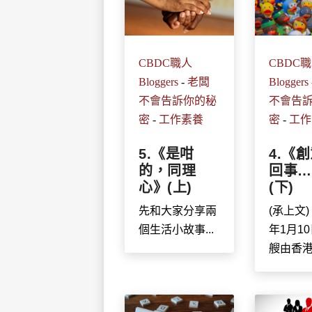
CBDC
CBDC職人
Bloggers
Bloggers
-
老闆
不會告
不會告訴你的秘
密
-
工作
密
-
工作素養
4.《
5.《是咁
回事…
的，同理
(下)
心》(上)
(承上文)
先和大家分享兩
年1月1
個生活小故事...
艘由香港出