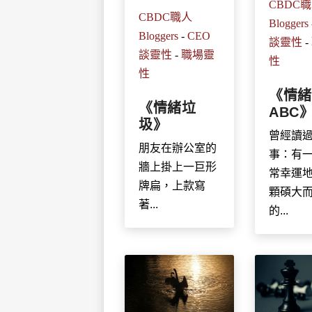
CBDC
CBDC職人
Bloggers
Bloggers
-
CEO
談靈性
-
談靈性
-
職場靈
性
性
《情緒
《情緒垃
ABC
圾》
曾經讀
朋友在辦公室的
事：有
牆上掛上一巨形
常幸運
牌扁，上款寫
顆碩大
著...
的...