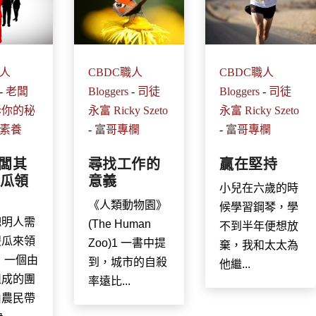
職人
CBDC職人
CBDC職人
-
老闆
Bloggers
-
司徒
Bloggers
-
司徒
訴你的秘
永富 Ricky Szeto
永富 Ricky Szeto
素養
-
富哥專欄
-
富哥專欄
老闆其
尋找工作的
贏在堅持
瓜領
意義
小兒在六歲的時
《人類動物園》
候學習鋼琴，學
聰明人需
(The Human
不到半年便想放
傻瓜來領
Zoo)1 一書中提
棄，我和太太為
 一個由
到，城市的自殺
他繼...
組成的團
率遠比...
由農民帶