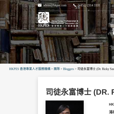
admin@hkpes.com
(+852) 2314 3331
關
HKPES 香港專業人才服務機構
>
團隊
>
Bloggers
>
司徒永富博士 (Dr. Ricky Sze
司徒永富博士 (DR. R
H
鴻