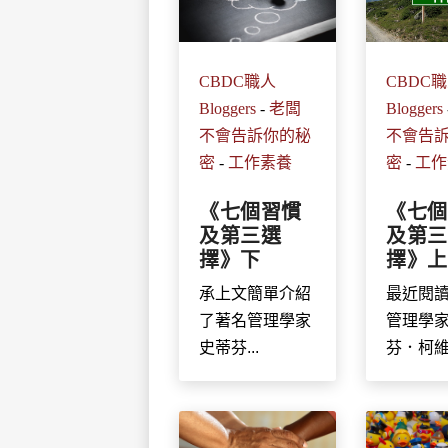
CBDC職人
CBDC
Bloggers
-
老闆
Bloggers
不會告訴你的秘
不會告
密
-
工作素養
密
-
工作
《七個習慣
《七個
及第三選
及第三
擇》下
擇》上
承上文簡單介紹
最近閱
了著名管理學家
管理學
史蒂芬...
芬．柯維.