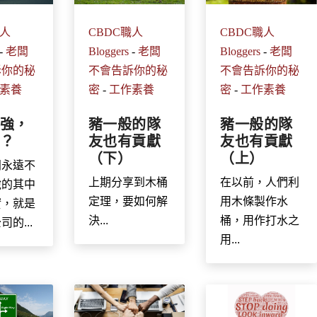
CBDC職人
職人
CBDC職人
Bloggers
-
老闆
-
老闆
Bloggers
-
老闆
不會告訴你的秘
訴你的秘
不會告訴你的秘
密
-
工作素養
素養
密
-
工作素養
豬一般的隊
強，
豬一般的隊
友也有貢獻
？
友也有貢獻
（上）
（下）
闆永遠不
在以前，人們利
上期分享到木桶
說的其中
用木條製作水
定理，要如何解
實，就是
桶，用作打水之
決...
的...
用...