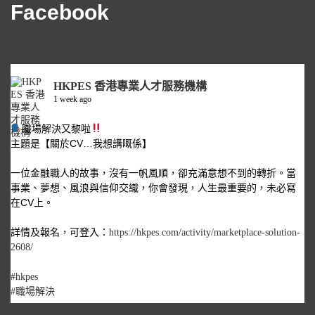
Facebook
HKPES 香港專業人才服務機構
1 week ago
職場解決又黎啦
主題是【關於CV…我想講嘅係】
一位金融職人的故事，沒有一帆風順，卻充滿意想不到的轉折。當
事業、夢想、風浪與信仰交織，你會發現，人生最重要的，未必寫
在CV上。
詳情及報名，可登入：
https://hkpes.com/activity/marketplace-solution-
2608/
#hkpes
#職場解決