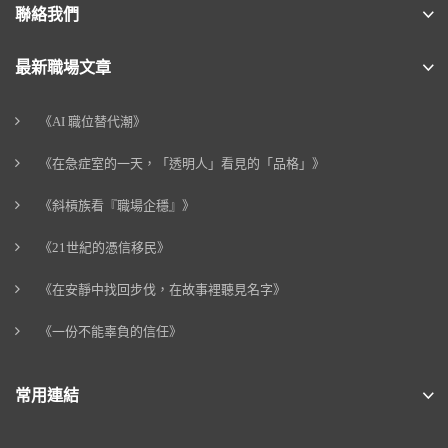
聯絡我們
最新職場文章
《AI 職位替代潮》
《在急症室的一天，「透明人」看見的「品格」》
《斜槓族看『職場企穩』》
《21世紀的憑信移民》
《在安靜中找回步伐，在故事裡聽見名字》
《一份不能辜負的信任》
常用連結