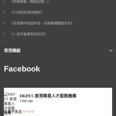
《斜槓族看『職場企穩』》
《21世紀的憑信移民》
《在安靜中找回步伐，在故事裡聽見名字》
《一份不能辜負的信任》
常用連結
Facebook
HKPES 香港專業人才服務機構
2 days ago
失業不失志