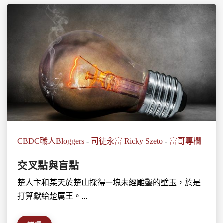
CBDC職人Bloggers
-
司徒永富 Ricky Szeto
-
富哥專欄
交叉點與盲點
楚人卞和某天於楚山採得一塊未經雕鑿的壁玉，於是
打算獻給楚厲王。...