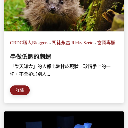
CBDC職人Bloggers
-
司徒永富 Ricky Szeto
-
富哥專欄
學做低調的刺蝟
「樂天知命」的人都比較甘於現狀，珍惜手上的一
切，不會妒忌別人...
詳情