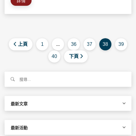
詳情
上頁
1
...
36
37
38
39
40
下頁
搜
尋
關
鍵
字:
最新文章
最新活動