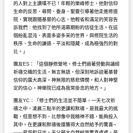
的人對上主讚嘆不已！年輕的樂峰修士，他對信仰
生命的反思、尋問、委身，聖靈引導著他走進修道
院，實現跟隨基督的心志，他輕省和滿足的笑容告
訴我們︰他找到了他所渴慕期盼的信徒生活。在這
個紛亂混沌、表面多姿多采的世界，與修院生活的
秩序、生命的謙遜、平淡和隱藏，成為極強烈的對
比。」
團友ES：「這個靜修營地，修士們過著勞動與誦經
祈禱交織的生活，無言無語，但深刻地訴説著基督
信仰的廣大高深，神無限的慈悲憐憫，和人對神堅
定的信心。神樂院已成為我常掛念的地方。」
團友YC：「修士們的生活並不簡單，一天七次祈
禱之中，凌晨三點半的更課和默禱，是我最大的挑
戰，但意想不到，比想像中我精神不錯，能夠投入
其中。在更課和默禱後還獲得大自然給予的驚喜¬
——星空和日出。天父藉大自然給我驚喜處處，是