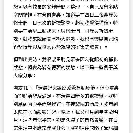
想可以有較長的安靜時間，整理一下自己及留多點
空間給神。在營前會裏，知道要在四日三夜裏參與
修士們一日七次的祈禱聚會。起初我覺得猶豫，特
別要在清早三點起床，與修士們一同參與祈禱更
課，對我來說確實有極大挑戰。我也有懷疑自己能
否堅持參與及投入這些規律的密集式聚會」。
但到出營時，我很感恩聽見眾多團友從起初的掙扎
狀態，轉變為滿有得著的狀態，以下是一些例子與
大家分享：
團友TL：「清晨起床雖然感覺有點疲倦，但心靈裏
面卻好清醒及滿足。在清晨四時多的默禱後，我特
別感到內心平靜與輕省。在神樂院的清晨，我看到
太陽在水面緩緩升起。晚上，我又可見到星空及明
月，這些看似平常，卻是久違了的自然景緻，在日
常生活中本應常伴我身旁，我卻往往忽略了無瑕細