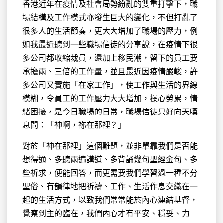
香港近年在疫情及社會局勢紛亂的雙重打擊下，職
場結構及工作
模式亦發生巨大的變化，不但打亂了
很多人的生活節奏，更大大增加了職場的壓力，例
如我最近聽到一些職場信徒的分享說，在疫情下很
多公司都收縮裁員，還加上移民潮，留下的員工要
承擔兩、三倍的工作量，並且最近因疫情嚴峻，許
多公司又實施「在家工作」，使工作與生活的界線
模糊，令員工的工作壓力大大增加，操心勞累，情
緒困擾，是今日職場的日常，職場信徒只好向天嘆
息問：「神啊，袮在那裡？」
對於「神在那裡」這個難題，並非單靠我們是否能
想得通、多聽兩遍講道、多背誦幾句聖經金句、多
些祈求，便能回答，而更需要我們學習過一種不分
聖俗、有韻律地把祈禱、工作、生活作息交織在一
起的生活方式，以致我們常常能於內心連結基督，
覺察到主的臨在，我們內心才有平安、穩妥、力