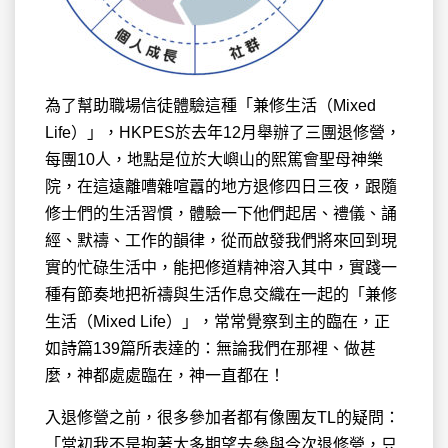
為了幫助職場信徒體驗這種「兼修生活（Mixed
Life）」，HKPES於去年12月舉辦了三團退修營，
每團10人，地點是位於大嶼山的熙篤會聖母神樂
院，在這遠離嘈雜喧囂的地方退修四日三夜，跟隨
修士們的生活習慣，體驗一下他們起居、禮儀、誦
經、默禱、工作的韻律，從而啟發我們將來回到現
實的忙碌生活中，能把修道精神溶入其中，實踐一
種有節奏地把祈禱與生活作息交織在一起的「兼修
生活（Mixed Life）」，常常覺察到主的臨在，正
如詩篇139篇所表達的：無論我們在那裡、做甚
麼，神都處處臨在，神一直都在！
入退修營之前，很多參加者都有像團友TL的疑問：
「當初我不是抱著太多期望去參與今次退修營，只