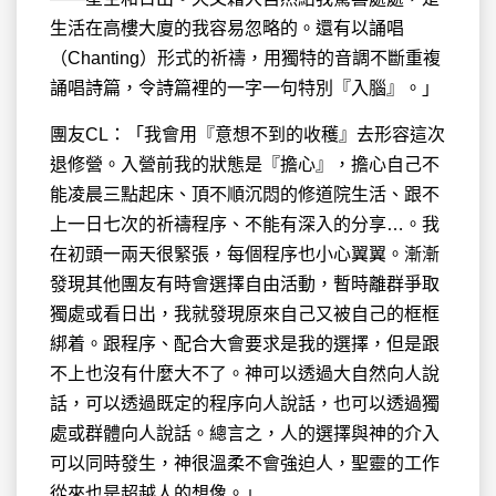
生活在高樓大廈的我容易忽略的。還有以誦唱
（Chanting）形式的祈禱，用獨特的音調不斷重複
誦唱詩篇，令詩篇裡的一字一句特別『入腦』。」
團友CL：「我會用『意想不到的收穫』去形容這次
退修營。入營前我的狀態是『擔心』，擔心自己不
能凌晨三點起床、頂不順沉悶的修道院生活、跟不
上一日七次的祈禱程序、不能有深入的分享…。我
在初頭一兩天很緊張，每個程序也小心翼翼。漸漸
發現其他團友有時會選擇自由活動，暫時離群爭取
獨處或看日出，我就發現原來自己又被自己的框框
綁着。跟程序、配合大會要求是我的選擇，但是跟
不上也沒有什麼大不了。神可以透過大自然向人說
話，可以透過既定的程序向人說話，也可以透過獨
處或群體向人說話。總言之，人的選擇與神的介入
可以同時發生，神很溫柔不會強迫人，聖靈的工作
從來也是超越人的想像。」