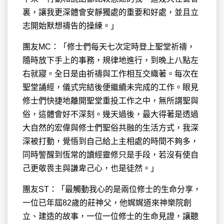
裏，讓我更深體會安靜獨處的重要和好處，並且立
志開始默想禱告的操練。」
團友MC：「修士們每天七次定時登上聖堂祈禱，
隨時放下手上的事務，規律地進行，到晚上八點左
右就寢。全日是由祈禱與工作相互交織著。每次在
聖堂誦經，儀式完結後便繼續未完成的工作。眼見
修士們快捷地離開聖堂重投工作之中，無所謂聖與
俗，這體會好不深刻。幾天過後，最大得著是透過
大自然的宏偉與修士們聖俗共融的生活方式，我深
深被打動，覺悟到自己給上主相處的時間不夠多，
同時警醒到恆常的讀經靈修只是手段，若沒有使自
己更敬畏主與謙卑己心，也是徒然。」
團友ST：「最觸動我心的是兩位修士的生命分享，
一位已年屆82歲的莊神父，他娓娓道來神樂院創
立、建造的故事，一位一位修士的生命見證，讓聽