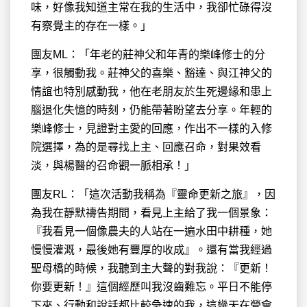
味，好像我知道主常在我的生活中，我卻忙碌得沒
有察覺主的存在一樣。」
團友ML：「年老的莊神父和年青的樂峰修士的分
享，很觸動我。莊神父的喜樂、豁達、與江神父的
情誼也特別感動我，他在老朋友於生死邊緣和患上
腦退化失憶的時刻，仍能帶著盼望去分享。年輕的
樂峰修士，見證對主愛的回應，作出不一樣的入修
院選擇，為的是尋找上主、回應召命，對果效看
淡，與楊醫的召命觀一脈相承！」
團友RL：「這次活動我稱為『靈命更新之旅』，因
為我在靜默禱告期間，看見上主給了我一個景象：
『我看見一個像農夫的人站在一遍水田中耕種，她
慢慢灌溉，最後她有豐厚的收成』。還有當我經過
聖母橋的時候，我聽到主大聲的對我說：『更新！
你要更新！』這個經歷叫我沒齒難忘。平日不能停
下來、行動和說話都比較急速的我，這幾天在營會