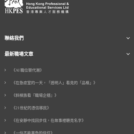
聯絡我們
最新職場文章
《AI 職位替代潮》
《在急症室的一天，「透明人」看見的「品格」》
《斜槓族看『職場企穩』》
《21世紀的憑信移民》
《在安靜中找回步伐，在故事裡聽見名字》
《一份不能辜負的信任》