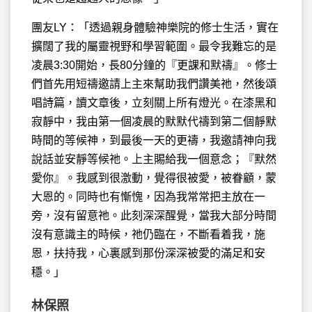
團友LY：「透過親身體驗神樂院的修士生活，實在
擴闊了我的屬靈視野和學習範圍。最令我難忘的是
凌晨3:30開始，長80分鐘的『更課和默禱』。修士
們首先用短禱邀請上主來幫助我們讚美祂，然後頌
唱詩篇，讀文章後，立刻關上所有燈光。在漆黑和
寂靜中，我由第一個凌晨的默默代禱到第二個靜默
時間的等候神，到最後一天的更禱，我邀請神向我
說話並安靜等候祂。上主賜給我一個意念；『默然
愛你』。我感到很激動，覺得很被愛，被眷顧，蒙
大恩的。同時也有慚愧，因為我常常把主放在一
旁，沒有留意祂。此刻深深醒覺，當我大部分時間
沒有意識主的時候，祂仍臨在，不斷看着我，施
恩，扶持我，心裏感到那份深深被愛的滿足和安
穩。」
林保照