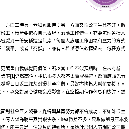
。一方面工時長，老細
難服侍；另一方面又怕公司生意不好，飯
住份工，時時要擔心自己表現，適應工作轉型，亦要處理各樣人
心會感到一份安穩還是焦慮？每個人處理工作困境和壓力的方式
擇「躺平」或者「死撐」，亦有人希望憑信心捱過去。每種方式
人更著重自我感覺同價值，所以當工作不似預期時，在未有新工
業率[1]仍然高企，相信很多人都不太贊成裸辭，反而應該先看
旦發覺日日返工都灰到爆甚至抑鬱，最好盡快揾人幫忙支援下。
放下，以免對身心健康造成影響，在空檔期稍作休息和檢討，然
代面對社會巨大競爭，覺得與其再努力都不會成功，不如降低生
。有人認為躺平其實跟佛系、hea做差不多，只想做到最基本要
如何，躺平只是一個短暫的避難所，長遠計當個人表現同公司期