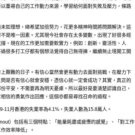
所以重尋自己的工作動力來源，學習給何面對失敗及壓力，條路
績未如理想，總希望加倍努力，花更多精神時間將問題解決。這
對不是唯一因素。尤其現今社會存在太多變數，出現了好很多經
死撐，現在的工作更加需要軟實力，例如：創新、靈活性、人
不過很多打工仔都有個想法覺得自己無得揀，繼續無止境開工開
作上艱難的日子。有信心當然會更有動力去面對挑戰，在壓力下
反問是否有信心就會安穩，憑信心就一定會成功？其實，真正的
那份平安，不需要再為明天憂慮。所以最好是要清楚認識自己，
意相信的勇氣作出回應，這個亦都是尋找召命的過程。
年9-11月香港的失業率為4.1%，失業人數為15.8萬人。
urnout）包括有三個特點：「能量耗盡或疲憊的感覺」、「對工作
工作效率降低」。