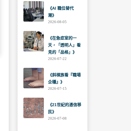
《AI 職位替代
潮》
2026-08-05
《在急症室的一
天，「透明人」看
見的「品格」》
2026-07-22
《斜槓族看『職場
企穩』》
2026-07-15
《21世紀的憑信移
民》
2026-07-08