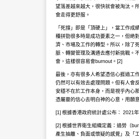
望落差越來越大，很快就會被淘汰。
會走得更舒服。
「死撐」即是「頂硬上」，當工作成
種拼勁很多時是成功要素之一，但絶
濟、市場及工作的轉型。所以，除了
脈、轉變管理及溝通去應付新挑戰。
會，這樣很容易會burnout。[2]
最後，亦有很多人希望憑信心捱過工
仍然可以有效去處理問題。但有人會
安穩不在於工作本身，而是視乎內心
憑屬靈的信心去明白神的心意，用願
[1] 根據香港政府統計處公布： 2021
[2] 根據世界衛生組織定義：過勞（b
產生抽離、負面或懷疑的感覺」及「