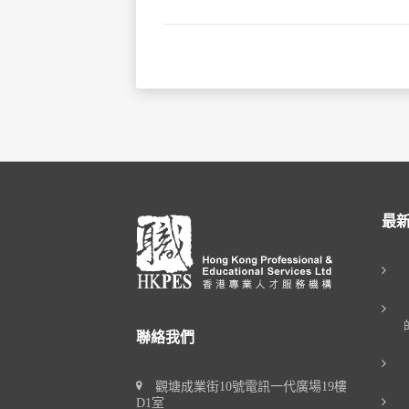
最
聯絡我們
觀塘成業街10號電訊一代廣場19樓
D1室