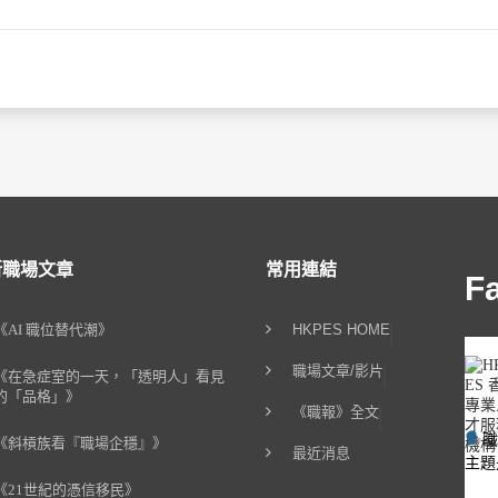
新職場文章
常用連結
F
《AI 職位替代潮》
HKPES HOME
職場文章/影片
《在急症室的一天，「透明人」看見
的「品格」》
《職報》全文
《斜槓族看『職場企穩』》
最近消息
主題
《21世紀的憑信移民》