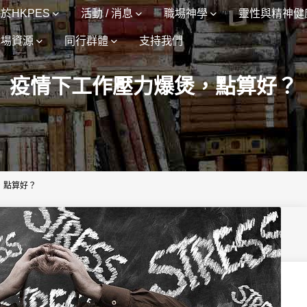
於HKPES
活動 / 消息
職場神學
靈性與精神健
職場資源
同行群體
支持我們
疫情下工作壓力爆煲，點算好？
，點算好？