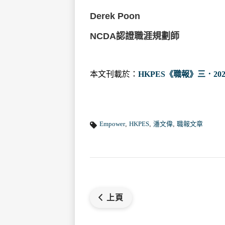
Derek Poon
NCDA認證職涯規劃師
本文刊載於：
HKPES《職報》三．202
Empower
,
HKPES
,
潘文偉
,
職報文章
上頁