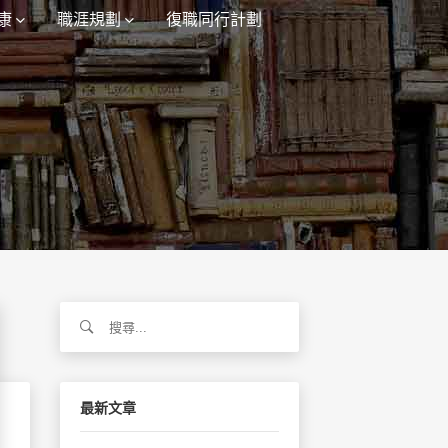
康
職涯規劃
復職同行計劃
搜
尋
關
鍵
字:
最新文章