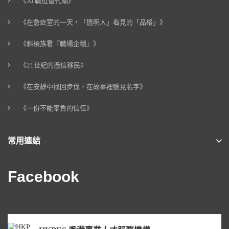
《AI 職位替代潮》
《在急症室的一天，「透明人」看見的「品格」》
《斜槓族看『職場企穩』》
《21世紀的憑信移民》
《在安靜中找回步伐，在故事裡聽見名字》
《一份不能辜負的信任》
常用連結
Facebook