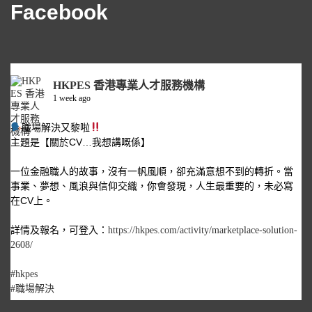
Facebook
HKPES 香港專業人才服務機構
1 week ago
職場解決又黎啦
主題是【關於CV…我想講嘅係】
一位金融職人的故事，沒有一帆風順，卻充滿意想不到的轉折。當
事業、夢想、風浪與信仰交織，你會發現，人生最重要的，未必寫
在CV上。
詳情及報名，可登入：
https://hkpes.com/activity/marketplace-solution-
2608/
#hkpes
#職場解決