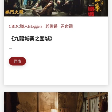
CBDC職人Bloggers
-
郭俊鏘
-
召命觀
《九龍城寨之圍城》
...
詳情