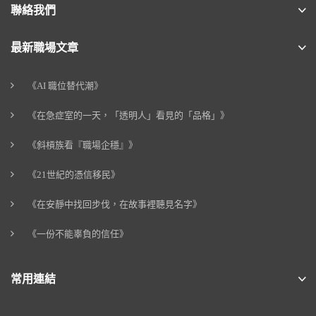
聯絡我們
最新職場文章
《AI 職位替代潮》
《在急症室的一天，「透明人」看見的「品格」》
《斜槓族看『職場企穩』》
《21世紀的憑信移民》
《在安靜中找回步伐，在故事裡聽見名字》
《一份不能辜負的信任》
常用連結