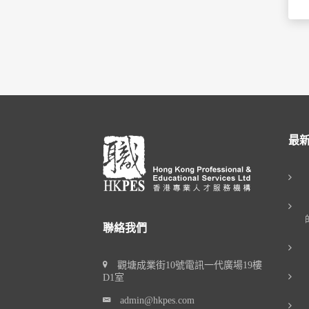
最
聯絡我們
觀塘成業街10號電訊一代廣場19樓
D1室
admin@hkpes.com