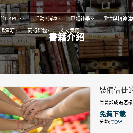
於HKPES
活動 / 消息
職場神學
靈性與精神健
職場資源
同行群體
支持我們
書籍介紹
裝備信徒
堂會該成為怎樣的堂
免費下載
分類:
TOW