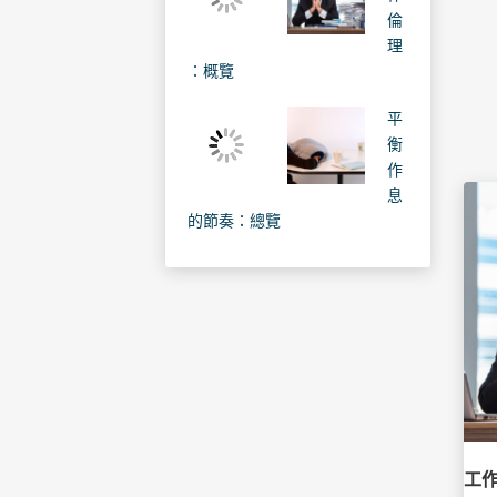
倫
理
：概覽
平
衡
作
息
的節奏：總覽
工