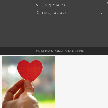
(+852) 2314 3331
(+852) 9432 4600
© Copyright 2020 by
HKPES
. All Rights Reserved.