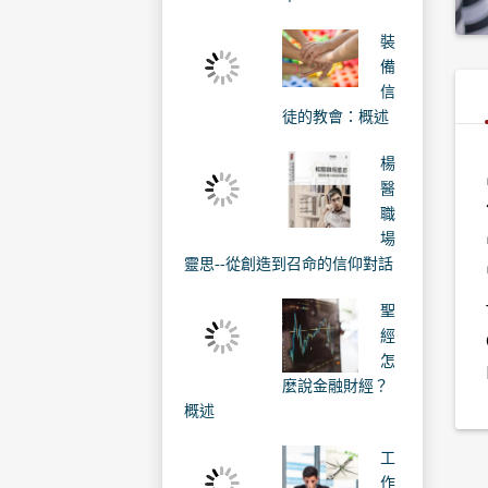
裝
備
信
徒的教會：概述
楊
醫
職
場
靈思--從創造到召命的信仰對話
聖
經
怎
麼說金融財經？
概述
工
作