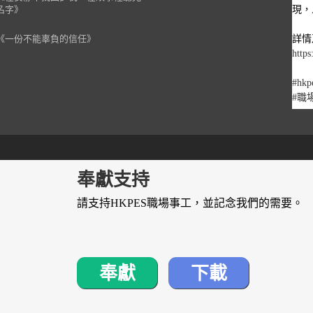
現，
名字》
詳情
《一份不能辜負的信任》
https
#hkp
#職
1
奉獻支持
請支持HKPES職場事工，並記念我們的需要。
<<
7月
奉獻
下載
默想
話，
因為