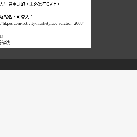
人生最重要的，未必寫在CV上。
及報名，可登入：
://hkpes.com/activity/marketplace-solution-2608/
es
場解決
1
View on Facebook
HKPES 香港專業人才服務機構
1 week ago
在日常中遇見上帝——個人靈閱默想>>
第四周：【天父早就已經知道】
經文：你們禱告，不可像外邦人，用許多重複
他們以為話多了必蒙垂聽。你們不可效法他們；
你們沒有祈求以先，你們所需用的，你們的父早