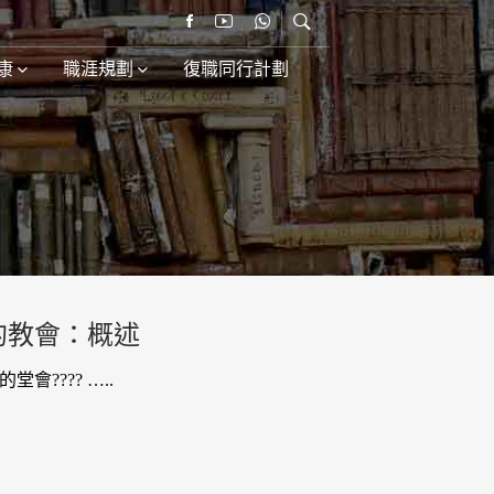
康
職涯規劃
復職同行計劃
的教會：概述
會???? …..