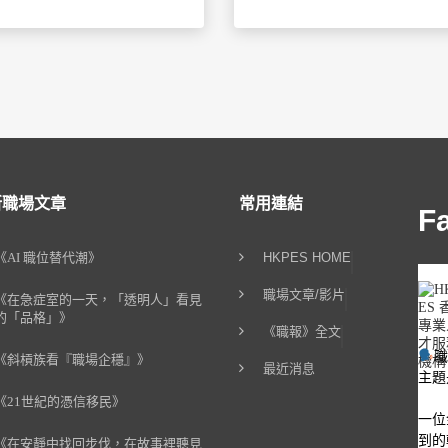
新職場文章
常用連結
F
《AI 職位替代潮》
HKPES HOME
職場文章/影片
《在急症室的一天，「透明人」看見
的「品格」》
《職報》全文
《斜槓族看『職場企穩』》
最近消息
主題
《21世紀的憑信移民》
一位
到的
《在安靜中找回步伐，在故事裡聽見