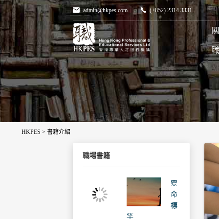
admin@hkpes.com
(+852) 2314 3331
關
HKPES
>
書籍介紹
職場書籍
靈
命
標
竿