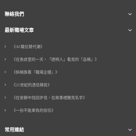
聯絡我們
最新職場文章
《AI 職位替代潮》
《在急症室的一天，「透明人」看見的「品格」》
《斜槓族看『職場企穩』》
《21世紀的憑信移民》
《在安靜中找回步伐，在故事裡聽見名字》
《一份不能辜負的信任》
常用連結