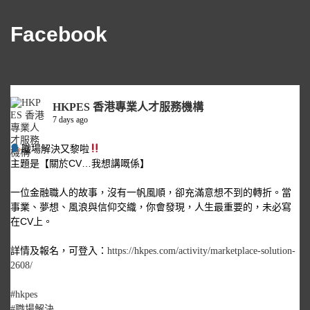
Facebook
HKPES 香港專業人才服務機構
7 days ago
職場解決又黎啦
主題是【關於CV…我想講嘅係】
一位金融職人的故事，沒有一帆風順，卻充滿意想不到的轉折。當
事業、夢想、風浪與信仰交織，你會發現，人生最重要的，未必寫
在CV上。
詳情及報名，可登入：
https://hkpes.com/activity/marketplace-solution-
2608/
#hkpes
#職場解決