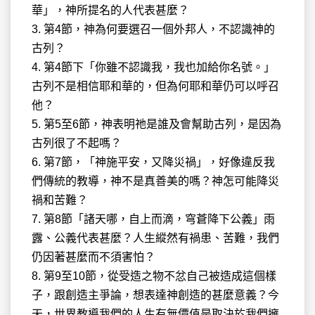
華」，神所提名的人代表甚麼？
3. 第4節，神為何要選召一個外邦人，不認識神的
古列？
4. 第4節下「你雖不認識我，我也加給你名號。」
古列不是相信耶和華的，但為何耶和華仍可以呼召
他？
5. 第5至6節，神表明祂是誰及會幫助古列，是因為
古列很了不起嗎？
6. 第7節，「神施平安，又降災禍」，好像違反我
們傳統的教導，神不是真善美的嗎？神怎可能降災
禍和苦難？
7. 第8節「諸天哪，自上而滴，穹蒼降下公義」雨
露、公義代表甚麼？人生縱然有禍患、苦難，我們
仍因著甚麼而不須害怕？
8. 第9至10節，從受造之物不忿自己被造成這個樣
子，跟創造主爭論，想表達神創造的甚麼意義？今
天，世界教導我們的人生有無價值是取決於我們擁