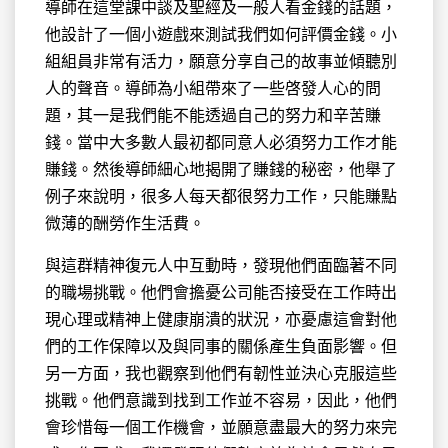
導師在這堂課中談及聖經及一般人看金錢的話題，
他設計了一個小遊戲來測試我們如何評價金錢。小
組組員非常有活力，願意分享自己的故事並傾聽別
人的聲音。導師為小組帶來了一些啓發人心的問
題，其一是我們能不能透過自己的努力和辛苦賺
錢。當中大多數人最初都同意人必須努力工作才能
賺錢。然後導師細心地揭開了賺錢的秘密，他舉了
例子來說明，很多人每天都很努力工作，只能賺點
微薄的酬勞作生活費。
與這群精神復元人中互動時，發現他們面臨著不同
的職場挑戰。他們會擔憂公司能否接受在工作時出
現心理或精神上健康崩潰的狀況，亦憂慮這會對他
們的工作保障以及與同事的關係產生負面影響。但
另一方面，我也觀察到他們有韌性並決心克服這些
挑戰。他們意識到找到工作並不容易，因此，他們
會珍惜每一個工作機會，並願意盡最大的努力來完