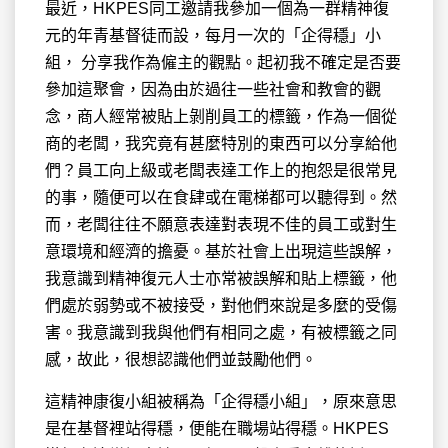
最近，HKPES同工邀請我參加一個為一群精神復
元的年青基督徒而設，每月一次的「企得穩」小
組， 分享我作為僱主的觀點。起初我不確定是否要
參加這聚會，因為由於過往一些社會和教會的觀
念，商人經常被貼上剝削員工的標籤，作為一個從
商的老闆，我究竟有甚麼特別的東西可以分享給他
們？員工向上級或老闆表達工作上的抱怨是很常見
的事，隨便可以在食肆或在電梯都可以聽得到。然
而，老闆往往不願意表達對表現不佳的員工或對生
意環境和經濟的擔憂。基於社會上出現這些誤解，
我意識到精神復元人士亦常被誤解和貼上標籤，他
們處於弱勢或不被接受，對他們來說是多麼的受傷
害。我意識到我與他們有相同之處，有被標籤之同
感，故此，很想認識他們並鼓勵他們。
這精神康復小組被稱為「企得穩小組」，原來意思
是在基督裡站得穩，便能在職場站得穩。HKPES