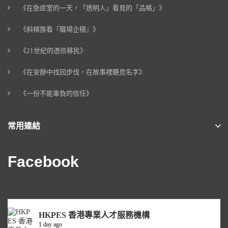
《在急症室的一天，「透明人」看見的「品格」》
《斜槓族看『職場企穩』》
《21世紀的憑信移民》
《在安靜中找回步伐，在故事裡聽見名字》
《一份不能辜負的信任》
常用連結
Facebook
HKPES 香港專業人才服務機構
1 day ago