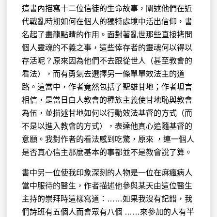
這書內描寫十二位信徒的生命故事，闡述他們在近
代戰亂時期如何在個人的獨特處境中活出信仰，書
名起了畫龍點睛的作用。面對著亂世那些直接拷問
個人靈魂的不義之事，這些倖存者的靈魂何以得以
存活呢？原來因為他們不去跟從世人（甚至教會的
看法），而有勇氣去選擇另一條單單效法主的道
路。這當中，作者竟然包括了聖雄甘地；作者坦言
相信，是當日白人教會的種族主義使甘地恥與教會
為伍，並描述甘地如何以行動效法基督的方式（而
不是以進入教會的方式），表達他真心追隨基督的
意願。我對作者的看法感到吃驚，原來 ，連一個人
是否真心信主那麼基本的事都並不是教會說了算。
書中另一位使我印象深刻的人物是一位在痳瘋病人
當中服待的醫生，作者描述他參與某天由這位醫生
主持的崇拜時這樣寫道：……如果我沒有記錯，我
們詩班有五個人而會眾有八個 ……來參加的人有半