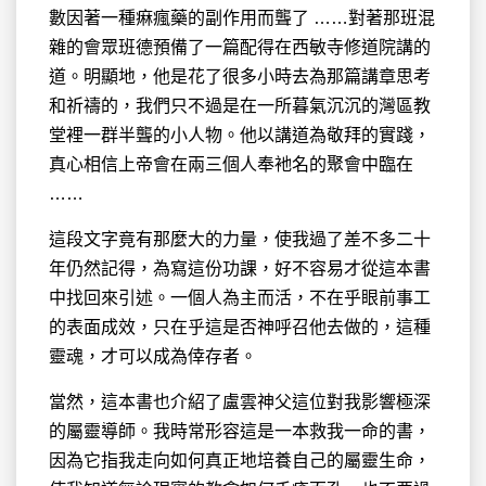
數因著一種痳瘋藥的副作用而聾了 ……對著那班混
雜的會眾班德預備了一篇配得在西敏寺修道院講的
道。明顯地，他是花了很多小時去為那篇講章思考
和祈禱的，我們只不過是在一所暮氣沉沉的灣區教
堂裡一群半聾的小人物。他以講道為敬拜的實踐，
真心相信上帝會在兩三個人奉衪名的聚會中臨在
……
這段文字竟有那麼大的力量，使我過了差不多二十
年仍然記得，為寫這份功課，好不容易才從這本書
中找回來引述。一個人為主而活，不在乎眼前事工
的表面成效，只在乎這是否神呼召他去做的，這種
靈魂，才可以成為倖存者。
當然，這本書也介紹了盧雲神父這位對我影響極深
的屬靈導師。我時常形容這是一本救我一命的書，
因為它指我走向如何真正地培養自己的屬靈生命，