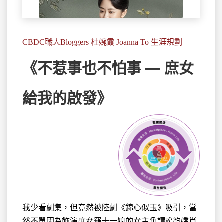
CBDC職人Bloggers 杜婉霞 Joanna To 生涯規劃
《不惹事也不怕事 — 庶女
給我的啟發》
我少看劇集，但竟然被陸劇《錦心似玉》吸引，當
然不單因為
飾演庶女羅十一娘的女主角譚松韵嬌肖