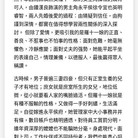
可人，由鍾漢良飾演的男主角永平侯徐令宜也英明
睿智，兩人先婚後愛的過程：由猜疑到信任，由拘
謹到深情，都實在值得想學習兩性關係的深入探
討。 但除了愛情，更吸引我的是羅十一娘的正直、
善良、不惹事也不怕事的性格：面對危難，她毫無
懼色，冷靜應變；面對丈夫的强勢，她能平起平坐
的表達自己，情理兼備，以德服人，最後贏得眾人
稱讚。
古時候，男子普遍三妻四妾，但只有正室生養的兒
子才有地位；庶女就是庶室所生的女兒，地位低
微，從小就要看人家的嘴臉過活。但羅十一娘就是
有種不服輸的性格，又做得一手好刺繡，生活滿
足。自從嫁進永平侯府，她管理家中大小事務井井
有條，數目帳戶也精明通透，對待員工賞罰分明，
連年資深厚的嬤嬤也不能騙她分毫。身處現代，面
對上司，工作伙伴或不同持份者，我們也能真心坦