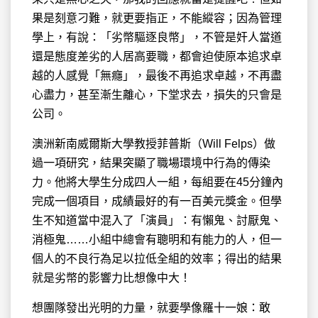
果是刻意刁難，就更要指正，不能縱容；因為管理
學上，有說：「劣幣驅逐良幣」，不管是奸人當道
還是態度差劣的人居高要職，都會迫使原本追求卓
越的人感覺「無癮」，最後不再追求卓越，不再盡
心盡力，甚至漸生離心，下堂求去，損失的只會是
公司。
澳洲新南威爾斯大學教授菲普斯（Will Felps）做
過一項研究，結果突顯了職場環境中行為的傳染
力。他將大學生分成四人一組，每組要在45分鐘內
完成一個項目，成績最好的有一百美元獎金。但學
生不知道當中混入了「演員」：有懶鬼、討厭鬼、
消極鬼……小組中總會有聰明和有能力的人，但一
個人的不良行為足以拉低全組的效率；得出的結果
就是劣幣的影響力比想像中大！
想團隊發出光明的力量，就要學像羅十一娘：敢