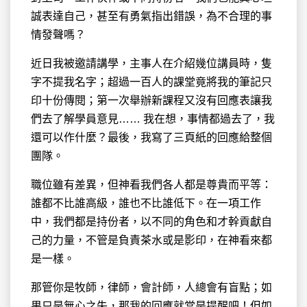
誠表達自己，甚至有勇氣指出錯誤，為不合理的事
情發聲嗎？
近日我被邀請講學，主事人在介紹幾位講員時，隻
字不提我名字；超過一百人的課堂竟將我的筆記只
印十份傳閱；第一次舉辦新課程又沒有回應表讓我
們去了解學員意見…… 我在想，事情都過去了，我
還可以作什麼？最後，我寫了三頁紙的回應給整個
團隊。
職位雖有差異，但神看我們各人都是尊貴而平等：
誰都不比誰高級，誰也不比誰低下。在一項工作
中，我們都是持份者，以不同的角色和才幹貢獻自
己的力量，不管是負責茶水或是影印，在神看來都
是一樣。
那管你是牧師，律師，會計師，人總會有盲點；如
果只是無心之失，那我的回應就當是提醒吧！但如