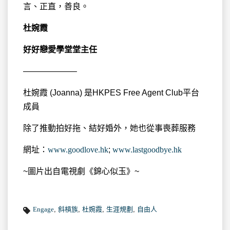
言、正直，善良。
杜婉霞
好好戀愛學堂堂主任
——————–
杜婉霞 (Joanna) 是HKPES Free Agent Club平台
成員
除了推動拍好拖、結好婚外，她也從事喪葬服務
網址：
www.goodlove.hk
;
www.lastgoodbye.hk
~圖片出自電視劇《錦心似玉》~
Engage
,
斜槓族
,
杜婉霞
,
生涯規劃
,
自由人