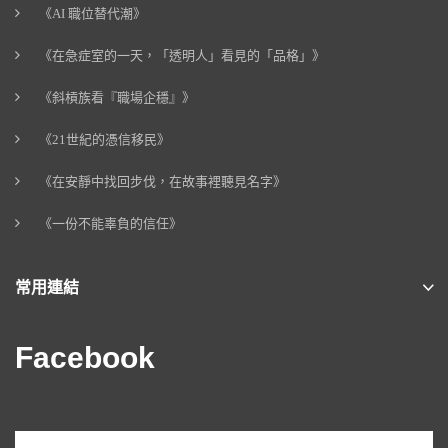
《AI 職位替代潮》
《在急症室的一天，「透明人」看見的「品格」》
《斜槓族看『職場企穩』》
《21世紀的憑信移民》
《在安靜中找回步伐，在故事裡聽見名字》
《一份不能辜負的信任》
常用連結
Facebook