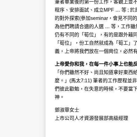
筆者畢業後的第一份工作，客觀上並
程序、安排面試、成立MPF … 等 ;
的對外探索(參加seminar，會見不同
為他們聘請合適的人選 … 等，工作
仍有不同的「筍位」，有的是跟外藉
「筍位」，份工自然就成為「筍工」
義，上帝將我們放在一個崗位，必然
上帝愛你和我，在每一件小事上也能
「你們雖然不好、尚且知道拿好東西
麼。」(馬太7:11) 筆者的工作歷
們彼此勸勉，在失意的時候，不要當下
神。
鄧淑華女士
上市公司人才資源發展部高級經理