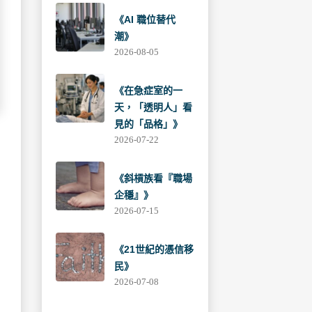
《AI 職位替代
潮》
2026-08-05
《在急症室的一
天，「透明人」看
見的「品格」》
2026-07-22
《斜槓族看『職場
企穩』》
2026-07-15
《21世紀的憑信移
民》
2026-07-08