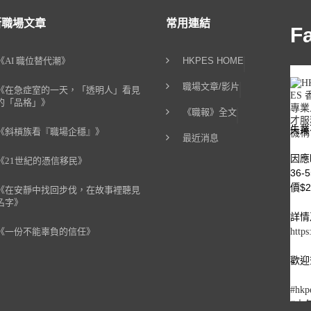
新職場文章
常用連結
F
《AI 職位替代潮》
HKPES HOME
職場文章/影片
《在急症室的一天，「透明人」看見
的「品格」》
《職報》全文
失業
《斜槓族看『職場企穩』》
最近消息
因應
《21世紀的憑信移民》
36
價$2
《在安靜中找回步伐，在故事裡聽見
名字》
詳情
《一份不能辜負的信任》
https
歡迎查
#hkp
#中