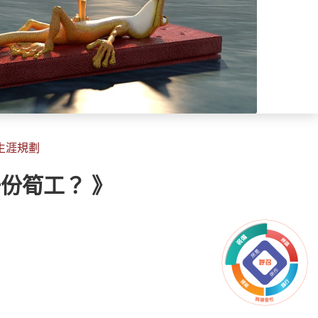
 生涯規劃
份筍工？ 》