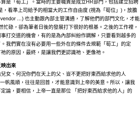
不算是「筍工」。當時的主要職責是成立HR部門，包括建立招聘
 於是，看準上司給予的相當大的工作自由度 (視為「筍位」)，放膽
的vendor …) 也主動跟內部主管溝通，了解他們的部門文化，才能
雖然忙碌，卻為筆者日後的發展打下很好的根基。之後的工作裡，
同事打交道的機會，有的是為內部糾紛作調解，只要看到越多的
了。我們實在沒有必要用一些外在的條件去規範「筍工」的定
有祂的原因，最終，是讓我們更認識祂、更像祂。
反映出來
給兒女、何況你們在天上的父、豈不更把好東西給求他的人
程並非一帆風順，往往是回首，才能意識到上帝的美意。所以，讓我
定論，要相信，上帝一直是那位 「把好東西給求他的人」的