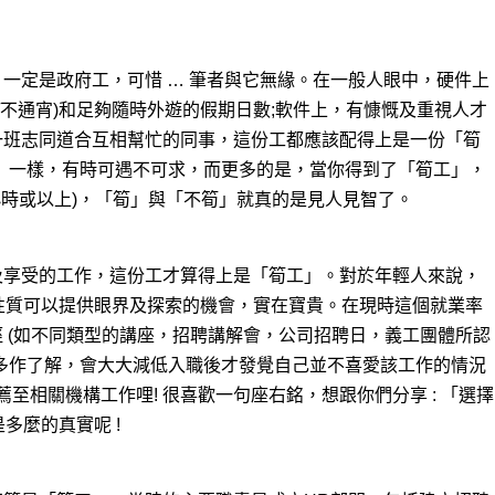
一定是政府工，可惜 … 筆者與它無緣。在一般人眼中，硬件上
/不通宵)和足夠隨時外遊的假期日數;軟件上，有慷慨及重視人才
一班志同道合互相幫忙的同事，這份工都應該配得上是一份「筍
筍盤」一樣，有時可遇不可求，而更多的是，當你得到了「筍工」，
小時或以上)，「筍」與「不筍」就真的是見人見智了。
及享受的工作，這份工才算得上是「筍工」。對於年輕人來說，
性質可以提供眼界及探索的機會，實在寶貴。在現時這個就業率
 (如不同類型的講座，招聘講解會，公司招聘日，義工團體所認
多作了解，會大大減低入職後才發覺自己並不喜愛該工作的情況
薦至相關機構工作哩! 很喜歡一句座右銘，想跟你們分享 : 「選擇
是多麼的真實呢 !