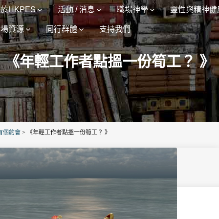
於HKPES
活動 / 消息
職場神學
靈性與精神健
職場資源
同行群體
支持我們
《年輕工作者點搵一份筍工？ 》
有個約會
>
《年輕工作者點搵一份筍工？ 》