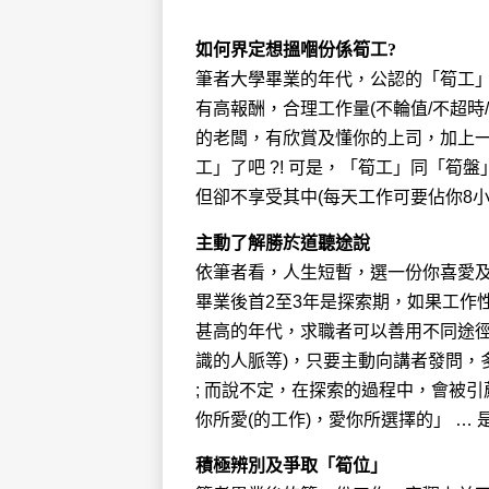
如何界定想搵嗰份係筍工?
筆者大學畢業的年代，公認的「筍工」
有高報酬，合理工作量(不輪值/不超時
的老闆，有欣賞及懂你的上司，加上
工」了吧 ?! 可是，「筍工」同「
但卻不享受其中(每天工作可要佔你8
主動了解勝於道聽途說
依筆者看，人生短暫，選一份你喜愛
畢業後首2至3年是探索期，如果工作
甚高的年代，求職者可以善用不同途徑
識的人脈等)，只要主動向講者發問，
; 而說不定，在探索的過程中，會被引
你所愛(的工作)，愛你所選擇的」 … 
積極辨別及爭取「筍位」