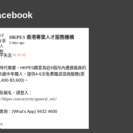
acebook
HKPES 香港專業人才服務機構
2 days ago
不失志
時代需要，HKPES願意為近6個月內遭遇裁員的
-55歲中年職人，提供4-6次免費職涯諮詢服務(原
,400-$3,600)。
及報名，請登入：
://hkpes.com/activity/general_wlc/
詢：(What's App) 9432 4600
es
年