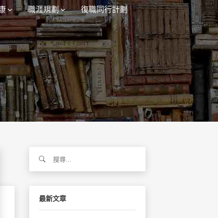
康
職涯規劃
復職同行計劃
搜
尋
關
鍵
字:
最新文章