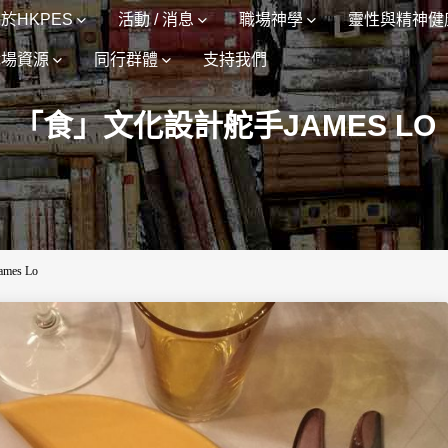
於HKPES
活動 / 消息
職場神學
靈性與精神健
職場資源
同行群體
支持我們
「食」文化設計舵手JAMES LO
es Lo