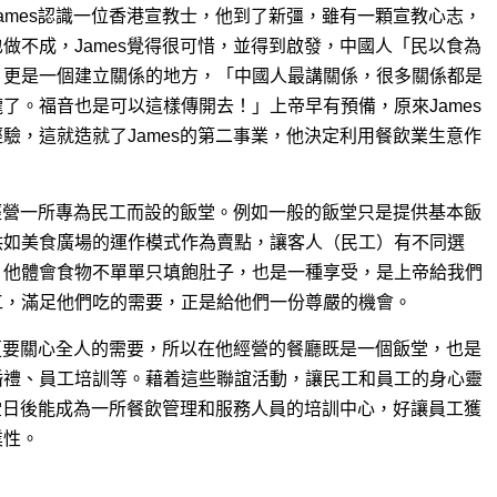
ames認識一位香港宣教士，他到了新彊，雖有一顆宣教心志，
做不成，James覺得很可惜，並得到啟發，中國人「民以食為
，更是一個建立關係的地方，「中國人最講關係，很多關係都是
了。福音也是可以這樣傳開去！」上帝早有預備，原來James
驗，這就造就了James的第二事業，他決定利用餐飲業生意作
去經營一所專為民工而設的飯堂。例如一般的飯堂只是提供基本飯
供如美食廣場的運作模式作為賣點，讓客人（民工）有不同選
，他體會食物不單單只填飽肚子，也是一種享受，是上帝給我們
工，滿足他們吃的需要，正是給他們一份尊嚴的機會。
，更要關心全人的需要，所以在他經營的餐廳既是一個飯堂，也是
婚禮、員工培訓等。藉着這些聯誼活動，讓民工和員工的身心靈
飯堂日後能成為一所餐飲管理和服務人員的培訓中心，好讓員工獲
業性。