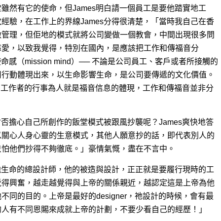
雖然有它的使命，但James明白請一個員工是要他踏實地工
經驗，在工作上的界線James分得很清楚，「當時我自己在香
做管理，但佢地的模式就將公司變做一個教會，中間出現很多問
慈愛，以致我覺得，特別在國內，是應該把工作和傳福音分
感（mission mind）── 不論是公司員工、客戶或者所接觸的
用行動體現出來，以生命影響生命，是公司要傳遞的文化價值。
身，工作者的行事為人就是福音信息的體現，工作和傳福音並非分
會否擔心自己所創作的飯堂模式被跟風抄襲呢？James爽快地答
以關心人身心靈的生意模式，其他人願意抄的話，即代表別人的
只怕他們抄得不夠徹底。」豪情氣慨，盡在不言中。
是他生命的總設計師，他的被造與設計，正正就是要履行現時的工
覺得興奮，越走越覺得與上帝的關係親近，越認定這是上帝為他
同的目的。上帝是最好的designer，祂設計的時候，會有最
的人有不同恩賜來成就上帝的計劃，不要少看自己的經歷！」