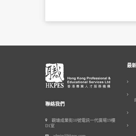
最
聯絡我們
觀塘成業街10號電訊一代廣場19樓
D1室
admin@hkpes.com