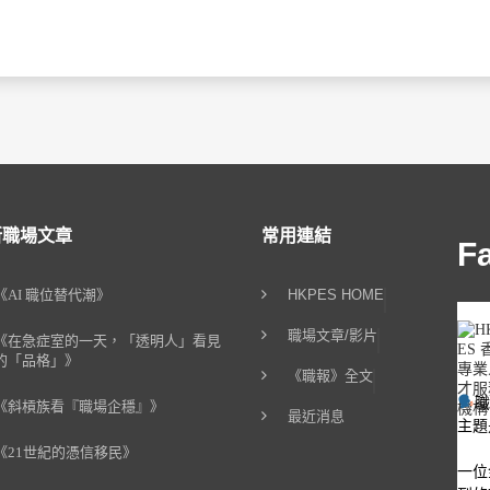
新職場文章
常用連結
F
《AI 職位替代潮》
HKPES HOME
職場文章/影片
《在急症室的一天，「透明人」看見
的「品格」》
《職報》全文
《斜槓族看『職場企穩』》
最近消息
主題
《21世紀的憑信移民》
一位