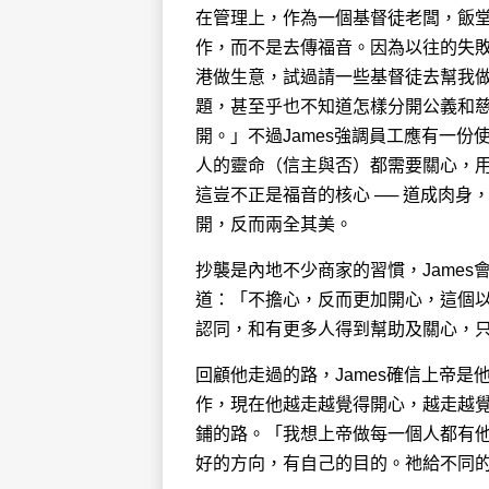
在管理上，作為一個基督徒老闆，飯堂
作，而不是去傳福音。因為以往的失敗
港做生意，試過請一些基督徒去幫我
題，甚至乎也不知道怎樣分開公義和
開。」不過James強調員工應有一份使命
人的靈命（信主與否）都需要關心，
這豈不正是福音的核心 ── 道成肉
開，反而兩全其美。
抄襲是內地不少商家的習慣，James
道：「不擔心，反而更加開心，這個
認同，和有更多人得到幫助及關心，
回顧他走過的路，James確信上帝
作，現在他越走越覺得開心，越走越
鋪的路。「我想上帝做每一個人都有他不
好的方向，有自己的目的。祂給不同