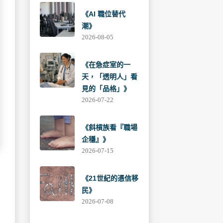
《AI 職位替代
潮》
2026-08-05
《在急症室的一
天，「透明人」看
見的「品格」》
2026-07-22
《斜槓族看『職場
企穩』》
2026-07-15
《21世紀的憑信移
民》
2026-07-08