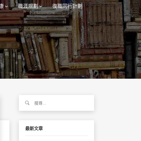
康
職涯規劃
復職同行計劃
搜
尋
關
鍵
字:
最新文章