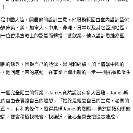
意！
已踏足中國大陸，開展他的設計生意，他服務範圍由室內設計至傢
務遍佈英、美、加拿大、中東、非洲、日本以及其它亞洲地區，
和一位香港宣教士的影響而轉投了餐飲業，他以設計思維為藍
同胞的缺乏，回顧自己的熱忱、恩賜和經驗，加上情繫中國的
，他回應上帝的感動，在事業上踏出新的一步──開拓餐飲業生
個完全陌生的行業，James竟然說沒有多大困難。James解
大的自由去實踐自己的理想。「始終是經營自己的生意，老闆的
西。」有利的條件，還得具備James的恩賜──勇於開拓和衝鋒
空間，便會積極找機會、找渠道，全心全意去把理念達成。