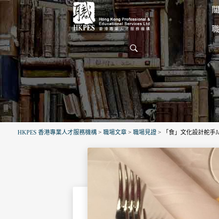
關
HKPES 香港專業人才服務機構
>
職場文章
>
職場見證
>
「食」文化設計舵手Jam