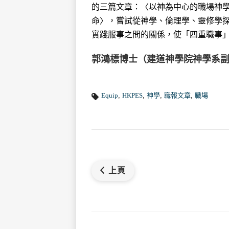
的三篇文章：〈以神為中心的職場神
命〉，嘗試從神學、倫理學、靈修學
實踐服事之間的關係，使「四重職事
郭鴻標博士（建道神學院神學系
Equip
,
HKPES
,
神學
,
職報文章
,
職場
上頁