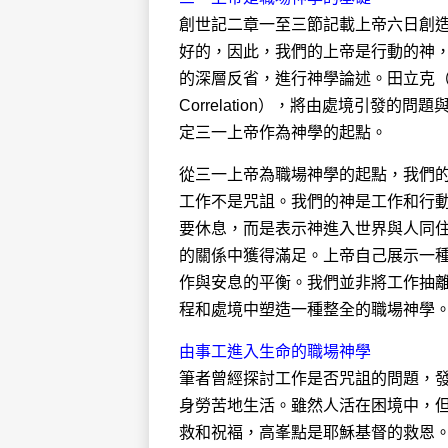
創世記二章一至三節記載上帝六日創
好的，因此，我們的上帝是行動的神
的深層反省，進行神學論述。田立克（Paul
Correlation），將由處境引發
定三一上帝作為神學的起點。
從三一上帝為職場神學的起點，我們
工作不是咒詛。我們的神是工作和行
要休息，而是表示神進入世界與人同
的關係中獲得滿足。上帝自己展示一
作與安息的平衡。我們並非將工作抽
程和處境中塑造一種整全的職場神學
由事工進入生命的職場神學
筆者曾經探討工作是否咒詛的問題，
身勞苦地生活。雖然人活在困境中，
救和祝褔，高峯點是耶穌基督的救恩。現時坊