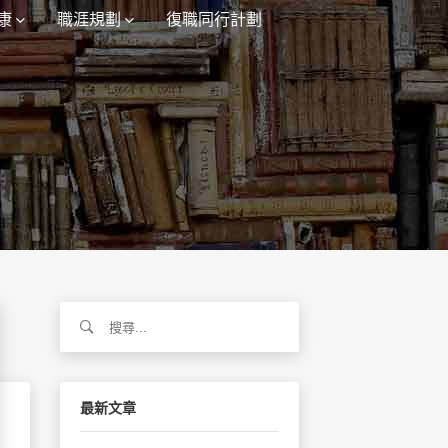
康
職涯規劃
復職同行計劃
搜
尋
關
鍵
字:
最新文章