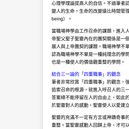
心理學理論提高人的自信。不過筆者
變人的生命。生命的改變遠比時間管理技巧
being）。
當職場神學由工作召命的課題，進入
帝聖父聖子聖靈內在的團契關係是一
展人與上帝團契的課題。職場神學不單是
認為職場神學不單是一種純理念的學
也是一種使人的價值觀重整的學問。
結合三一論的「四重職事」的觀念
筆者非常欣賞「四重職事」的觀念，
追索召命的根源，就進入呼召人的三
答案總不能停留在人的自由上，如此
於聖靈對人的感動，聖靈使人以愛建
聖靈的充滿不一定有方言或神蹟奇事
重整。當聖靈感動人回歸上帝，才可