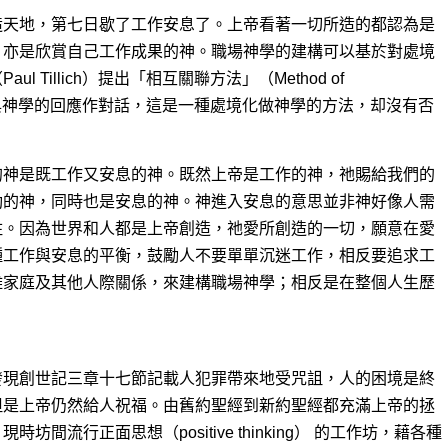
造天地，第七日歇了工作安息了。上帝看著一切所造的都認為是
，亦是欣賞自己工作成果的神。職場神學的建構可以基於對處境
 Tillich）提出「相互關聯方法」（Method of
的問題與神學的回應作對話，這是一種處境化做神學的方法，却沒有否
的神是既工作又安息的神。既然上帝是工作的神，祂賜給我們的
動的神，同時也是安息的神。神進入安息的意思並非神好像人需
住。因為世界和人都是上帝創造，祂愛所創造的一切，願意在愛
種工作與安息的平衡，鼓勵人不要單單沉迷工作，相反要追求工
離家庭及其他人際關係，來建構職場神學；相反是在整個人生歷
。
發現創世記三章十七節記載人犯罪帶來地受咒詛，人的困境是終
但是上帝仍然給人祝福。由舊約聖經到新約聖經都充滿上帝的拯
間流行正面思想（positive thinking） 的工作坊，藉各種