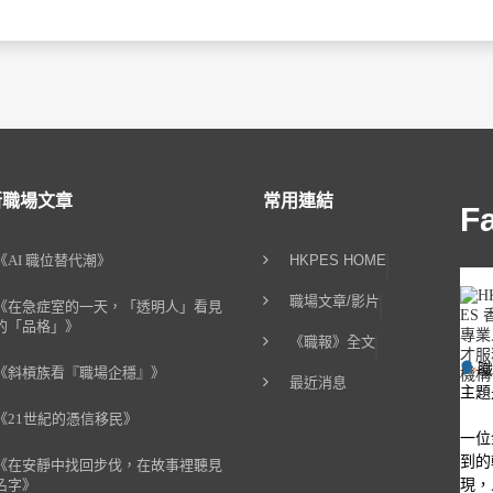
新職場文章
常用連結
F
《AI 職位替代潮》
HKPES HOME
職場文章/影片
《在急症室的一天，「透明人」看見
的「品格」》
《職報》全文
《斜槓族看『職場企穩』》
最近消息
主題
《21世紀的憑信移民》
一位
到的
《在安靜中找回步伐，在故事裡聽見
現，
名字》