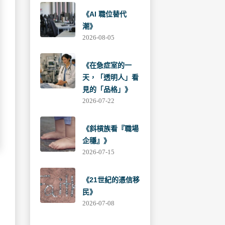
《AI 職位替代
潮》
2026-08-05
《在急症室的一
天，「透明人」看
見的「品格」》
2026-07-22
《斜槓族看『職場
企穩』》
2026-07-15
《21世紀的憑信移
民》
2026-07-08