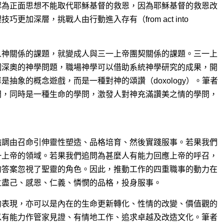
認為正面思想不能取代耶穌基督的救恩，因為耶穌基督的救恩改
更加深層，挑戰人由行動進入存有（from act into
人神關係的課題，就變成人與三一上帝團契關係的課題。三一上
個深奧的神學問題，職場神學可以借助系統神學研究的成果，開
抽象的概念遊戲，而是一種對神的頌讚（doxology）。筆者
問，同時是一種生命的學問，激發人對神充滿讚美之情的學問，
強調由召命引伸靈性塑造、品格培育、然後實踐服事。若果我們
一上帝的領域。若果我們追問為甚麼人有能力回應上帝的呼召，
的答案忽視了聖靈的角色。因此，推動工作的四重職事的動力在
立盡己、感恩、仁義、憐憫的品格，投身服事。
的表現，亦可以是內在的生命更新轉化、性情的改變、價值觀的
以有能力作管家見證、有情地工作、追求卓越及改造文化。筆者