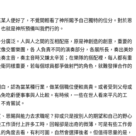
某某人便好了，不覺間輕看了神所賜予自己獨特的位分。對於恩
，也就是神所預備叫我們行的。
十分廣泛。人與人之間的互相配搭，原是神創造的創意，重要的
像交響樂團，各 人負責不同的演奏部分，各展所長，奏出美妙
是奏主音，奏主音時又嫌太辛苦；在樂隊的搭配裡，每人都有重
後衛同樣重要，若每個球員都爭做射門的角色，就難發揮合作的
明白，認為當某種行業，做某個職位便較高貴。或者受到父母或
為免吃虧便事事與人比較。有時候，一些在世人看來平凡的工
，不肯嘗試。
質、恩賜與能力去求職呢？抑或只是按別人的期望和自己的野心
些工作須付上許多工時，回報卻是出奇的微薄，可是有些工作毋
人的角度去看，有利可圖，自然會選擇後者。但值得思量的是，