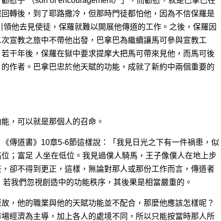
 （son of encouragement）」，而勸慰，就是巴拿巴在
羅回轉後，到了耶路撒冷，但那時門徒都怕他，因為不信保羅是
引領他去見使徒，保羅就難以開展他傳道的工作。之後，保羅因
二次宣教之旅中不帶他出發，巴拿巴為繼續讓馬可參與宣教工
。若干年後，保羅在獄中要求提摩大把馬可帶來見他，而馬可後
》的作者。巴拿巴忠於他天賦的功能，成就了新約中兩個重要的
功能，可以就是那個人的召命。
《傳道書》10章5-6節這樣說：「我見日光之下有一件禍患，似
位；富足 人坐在低位。我見過僕人騎馬，王子像僕人在地上步
任，卻不得到更正，這樣，無論對那人或那份工作而言，傳道者
。可見，若我們忽視創造中的功能秩序，其後果是相當嚴重的。
原故，他的職業與他的天賦功能並不配合，那麼他應該怎樣呢？
市場經濟為主導，加上各人的處境不同，所以只能按當時那人所