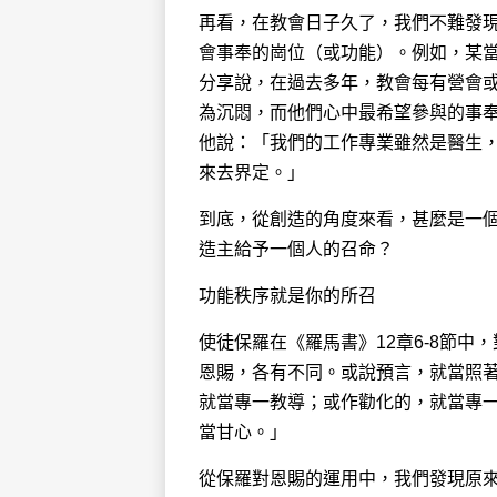
再看，在教會日子久了，我們不難發
會事奉的崗位（或功能）。例如，某當
分享說，在過去多年，教會每有營會
為沉悶，而他們心中最希望參與的事
他說：「我們的工作專業雖然是醫生，
來去界定。」
到底，從創造的角度來看，甚麼是一
造主給予一個人的召命？
功能秩序就是你的所召
使徒保羅在《羅馬書》12章6-8節
恩賜，各有不同。或說預言，就當照
就當專一教導；或作勸化的，就當專
當甘心。」
從保羅對恩賜的運用中，我們發現原