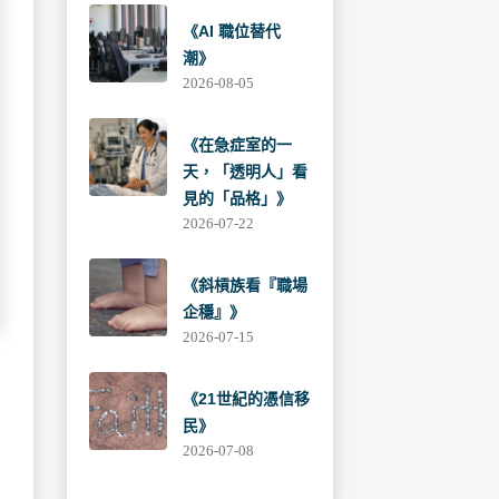
《AI 職位替代
潮》
2026-08-05
《在急症室的一
天，「透明人」看
見的「品格」》
2026-07-22
《斜槓族看『職場
企穩』》
2026-07-15
《21世紀的憑信移
民》
2026-07-08