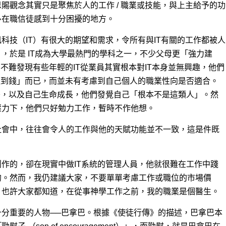
賜觀念其實只是聚焦於人的工作 / 職業或技能，與上主給予的功
多在職信徒感到十分困擾的地方。
科技（IT）有很大的期望和需求，令所有與IT有關的工作都被人
，於是 IT成為大學最熱門的學科之一，不少父母更「強力建
不難發現有些年輕的IT從業員其實根本對IT本身並無興趣，他們
揾到錢」而已，而並未有考慮到自己個人的職業性向是否適合。
差，以及自己生命成長，他們發覺自己「根本不是這類人」。然
壓力下，他們只好勉力工作，暫時不作他想。
社會中，往往會令人的工作與他的天賦功能並不一致，這是件既
作的，卻在現實中做IT系統的管理人員，他就很難在工作中踐
的。然而，我仍建議大家，不要單單考慮工作或職位的市場價
。也許大家都知道，在從事神學工作之前，我的職業是個醫生。
分重要的人物──巴拿巴。根據《使徒行傳》的描述，巴拿巴本