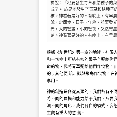
神說：「地要發生青草和結種子的
成了。 於是地發生了青草和結種子
核。神看著是好的。有晚上，有早晨
號，定節令、日子、年歲，並要發
光，大的管晝，小的管夜，又造眾
暗。神看著是好的。有晚上，有早晨，是
根據《創世記》第一章的論述，神賜
和一切樹上所結有核的果子全賜給你
命的物，我將青草賜給他們作食物。』事
的；其他便 給走獸與飛鳥作食物。在
享用。
神的創造是各從其類的，我們各有不
將不同的負擔和能力給予我們，乃要
演不同的角色，我們各自的模式、姿
生觀有重大的意 義。