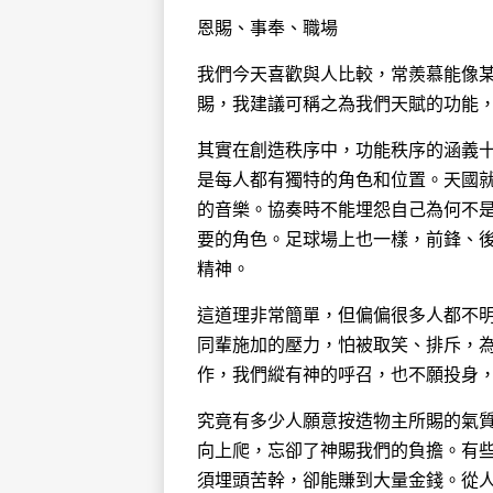
恩賜、事奉、職場
我們今天喜歡與人比較，常羨慕能像
賜，我建議可稱之為我們天賦的功能
其實在創造秩序中，功能秩序的涵義
是每人都有獨特的角色和位置。天國就
的音樂。協奏時不能埋怨自己為何不
要的角色。足球場上也一樣，前鋒、
精神。
這道理非常簡單，但偏偏很多人都不
同輩施加的壓力，怕被取笑、排斥，
作，我們縱有神的呼召，也不願投身
究竟有多少人願意按造物主所賜的氣
向上爬，忘卻了神賜我們的負擔。有
須埋頭苦幹，卻能賺到大量金錢。從