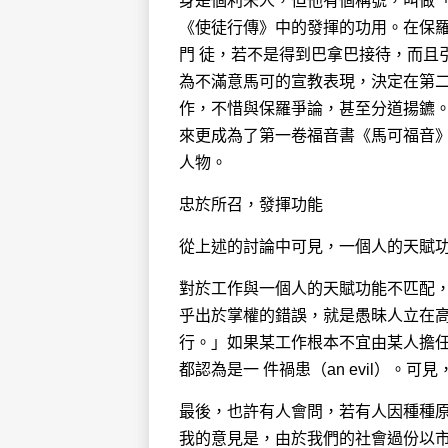
身是個利未人，但他有個稱號，叫做「勸慰子
《使徒行傳》中的發揮的功用。在保
門 徒，若不是得到巴拿巴接待，而且
為不滿意馬可的宣教表現，決定在第
作，不惜與保羅爭論，甚至分道揚鑣
來更成為了第一卷福音書《馬可福音
人物。
忠於所召，發揮功能
從上述的討論中可見，一個人的天賦
對於工作與一個人的天賦功能不匹配，
乎出於掌權的錯誤，就是愚昧人立在高
行。」如果某工作根本不宜由某人擔
都認為是一 件禍患（an evil）
最後，也許有人會問，若有人因種種
我的意見是，由於我們的社會過份以