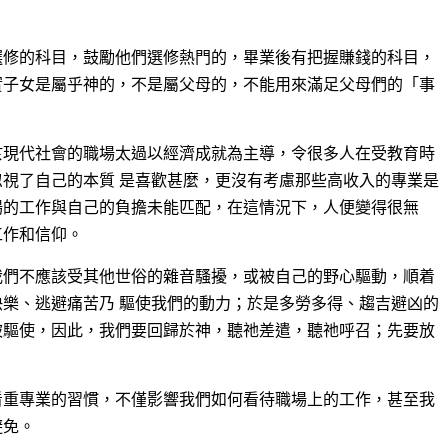
選修的科目，鼓勵他們選修熱門的，畢業後有把握賺錢的科目，
實子女是屬乎神的，不是屬父母的，不能用來滿足父母們的「事
於現代社會的職場太過以經濟成就為主導，令很多人在受教育時
視了自己的本質 是喜歡甚麼，更沒有考慮那些高收入的專業是
場的工作與自己的負擔未能匹配，在這情況下，人便變得很無
工作和信仰。
我們不應該受其他世俗的雜音騷擾，或被自己的野心驅動，順着
樂、逃避痛苦乃 驅使我們的動力；於是多勞多得、趨吉避凶的
被驅使，因此，我們要回歸於神，聽祂差遣，聽祂呼召；先要放
看重專業的習慣，不僅影響我們如何看待職場上的工作，甚至我
避免。