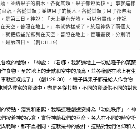
菜蔬，並結果子的樹木，各從其類，果子
都包著核。」事就這樣
的菜蔬，各從其類；並結果子的樹木，各從其類；果子都包著
，是第三日。神說：「天上要有光體， 可以分晝夜，作記
光在天空，普照在地上。」事就這樣成了。於是神造了兩個大
星，就把這些光擺列在天空，普照在地上，管理晝夜，分別明
第四日。（創1:11-19）
人各樣的禮物，「神說：『看哪，我將遍地上一切結種子的菜蔬
們作食物。至於地上的走獸和空中的飛鳥，並各樣爬在地上有生
就這樣成了」（創1:29-30）。種子與果子都是給人作食物
神創造豐富的資源中，盡是各從其類，不同的資源供不同的對象
同的特點、潛質和恩賜，我稱這種創造安排為「功能秩序」。神
我們按着神的心意，實行神給我們的召命。各人在不同的時空扮
態與範疇，都不盡相同，這就是神的設計，這點對我們信仰和人