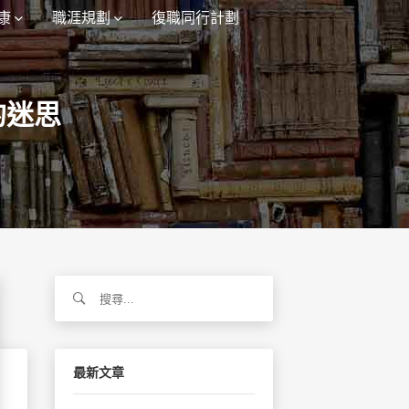
康
職涯規劃
復職同行計劃
的迷思
搜
尋
關
鍵
字:
最新文章