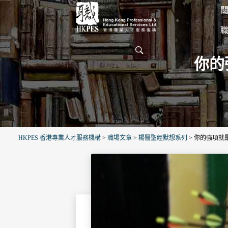
關
你的
HKPES 香港專業人才服務機構
>
職場文章
>
楊醫聖經默想系列
>
你的強項就