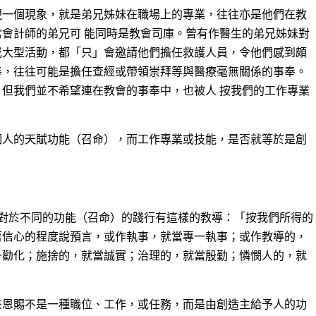
現一個現象，就是弟兄姊妹在職場上的專業，往往亦是他們在教
會計師的弟兄可 能同時是教會司庫。曾有作醫生的弟兄姊妹對
或大型活動，都「只」會邀請他們擔任救護人員，令他們感到頗
奉，往往可能是擔任查經或帶領崇拜等與醫療毫無關係的事奉。
但我們並不希望連在教會的事奉中，也被人 按我們的工作專業
個人的天賦功能（召命），而工作專業或技能，是否就等於是創
中，對於不同的功能（召命）的踐行有這樣的教導：「按我們所得的
著信心的程度說預言，或作執事，就當專一執事；或作教導的，
一勸化；施捨的，就當誠實；治理的，就當殷勤；憐憫人的，就
來恩賜不是一種職位、工作，或任務，而是由創造主給予人的功