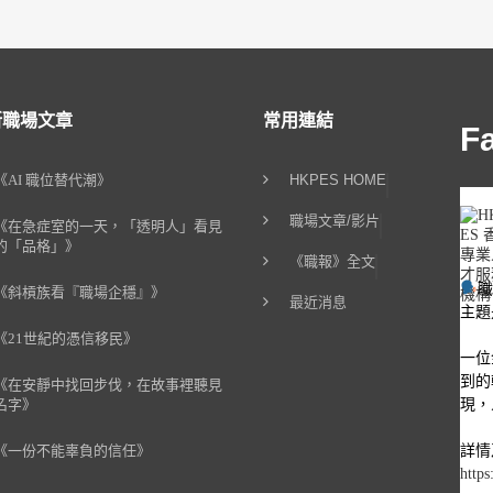
新職場文章
常用連結
F
《AI 職位替代潮》
HKPES HOME
職場文章/影片
《在急症室的一天，「透明人」看見
的「品格」》
《職報》全文
《斜槓族看『職場企穩』》
最近消息
主題
《21世紀的憑信移民》
一位
到的
《在安靜中找回步伐，在故事裡聽見
現，
名字》
詳情
《一份不能辜負的信任》
https