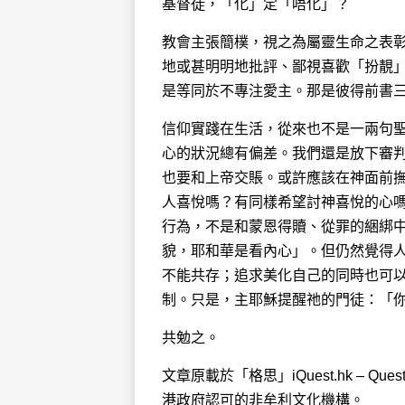
基督徒，「化」定「唔化」？
教會主張簡樸，視之為屬靈生命之表
地或甚明明地批評、鄙視喜歡「扮靚
是等同於不專注愛主。那是彼得前書三章
信仰實踐在生活，從來也不是一兩句
心的狀況總有偏差。我們還是放下審
也要和上帝交賬。或許應該在神面前
人喜悅嗎？有同樣希望討神喜悅的心
行為，不是和蒙恩得贖、從罪的綑綁
貌，耶和華是看內心」。但仍然覺得
不能共存；追求美化自己的同時也可
制。只是，主耶穌提醒祂的門徒：「
共勉之。
文章原載於「格思」iQuest.hk – Quest
港政府認可的非牟利文化機構。