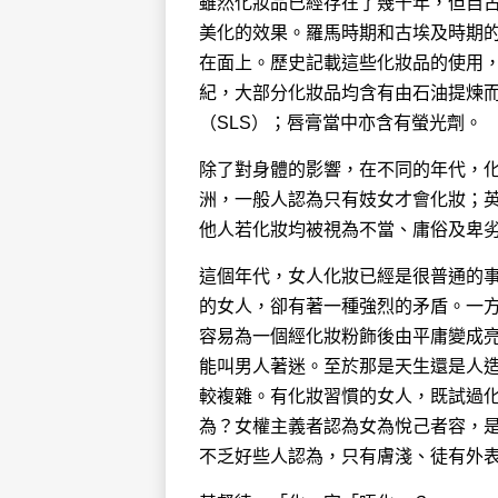
雖然化妝品已經存在了幾千年，但自
美化的效果。羅馬時期和古埃及時期
在面上。歷史記載這些化妝品的使用
紀，大部分化妝品均含有由石油提煉
（SLS）；唇膏當中亦含有螢光劑。
除了對身體的影響，在不同的年代，
洲，一般人認為只有妓女才會化妝；
他人若化妝均被視為不當、庸俗及卑
這個年代，女人化妝已經是很普通的
的女人，卻有著一種強烈的矛盾。一
容易為一個經化妝粉飾後由平庸變成
能叫男人著迷。至於那是天生還是人
較複雜。有化妝習慣的女人，既試過
為？女權主義者認為女為悅己者容，
不乏好些人認為，只有膚淺、徒有外