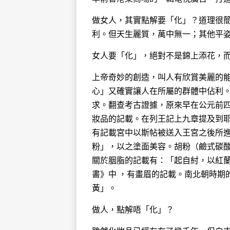
做女人，其實點解要「化」？道理很
利。但天生麗質，萬中無一；其他平
女人要「化」，絕對不是錦上添花，
上帝奇妙的創造，叫人有欣賞美麗的
心」又確實讓人在所屬的群體中佔利
求。翻查考古證據，原來早在公元前
妝品的記載。在列王記上九章提及到
有記載宮中以斯帖被送入王宮之後所
粉」，以之塗面美容。胡粉（鹼式碳
關於胭脂的記載有：「起自紂，以紅
書》中 ，有畫眉的記載。南北朝時期
黃」。
做人，點解唔「化」？