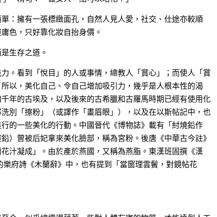
簡單：擁有一張標緻面孔，自然人見人愛，社交、仕途亦較順
姿庸色，只好靠化妝自抬身價。
而是生存之道。
能力。看到「悅目」的人或事情，總教人「賞心」；而使人「賞
。所以，美化自己、令自己增加吸引力，幾乎是人根本性的渴
四千年的古埃及，以及後來的古希臘和古羅馬時期已經有使用化
耶洗別「擦粉」（或譯作「畫眉眼」），以及在以斯帖記中，也
進行的一些美化的行動。中國晉代《博物誌》載有「紂燒鉛作
酸鉛）曾被后妃拿來美化臉部，稱為宮粉。後唐《中華古今註》
蘭花汁凝成」。由於產於燕國，又稱為燕脂。東漢班固撰《漢
的樂府詩《木蘭辭》中，也有提到「當窗理雲鬢，對鏡帖花