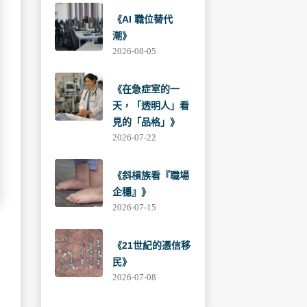
《AI 職位替代
潮》
2026-08-05
《在急症室的一
天，「透明人」看
見的「品格」》
2026-07-22
《斜槓族看『職場
企穩』》
2026-07-15
《21世紀的憑信移
民》
2026-07-08