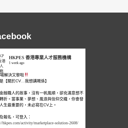
acebook
HKPES 香港專業人才服務機構
1 week ago
職場解決又黎啦
是【關於CV…我想講嘅係】
金融職人的故事，沒有一帆風順，卻充滿意想不
轉折。當事業、夢想、風浪與信仰交織，你會發
人生最重要的，未必寫在CV上。
及報名，可登入：
://hkpes.com/activity/marketplace-solution-2608/