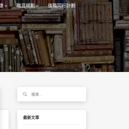
康
職涯規劃
復職同行計劃
搜
尋
關
鍵
字:
最新文章