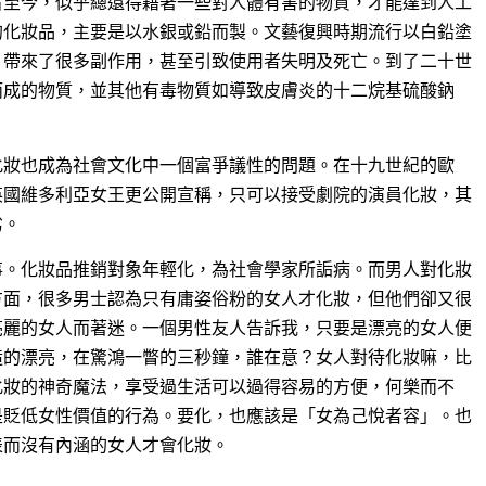
古至今，似乎總還得藉著一些對人體有害的物質，才能達到人工
的化妝品，主要是以水銀或鉛而製。文藝復興時期流行以白鉛塗
，帶來了很多副作用，甚至引致使用者失明及死亡。到了二十世
而成的物質，並其他有毒物質如導致皮膚炎的十二烷基硫酸鈉
化妝也成為社會文化中一個富爭議性的問題。在十九世紀的歐
英國維多利亞女王更公開宣稱，只可以接受劇院的演員化妝，其
劣。
事。化妝品推銷對象年輕化，為社會學家所詬病。而男人對化妝
方面，很多男士認為只有庸姿俗粉的女人才化妝，但他們卻又很
亮麗的女人而著迷。一個男性友人告訴我，只要是漂亮的女人便
造的漂亮，在驚鴻一瞥的三秒鐘，誰在意？女人對待化妝嘛，比
化妝的神奇魔法，享受過生活可以過得容易的方便，何樂而不
是貶低女性價值的行為。要化，也應該是「女為己悅者容」。也
表而沒有內涵的女人才會化妝。