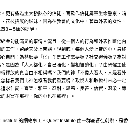
彰。更有些為主大發熱心的信徒，喜歡作信徒屬靈生命警察，暗
」、花枝招展的姊妹。因為在教會的文化中，著重外表的女性，
3 – 5節的提醒。
聖經金句能滿足的事情。況且，從一個人的行為和外表推斷他內
判的工作，留給天父上帝罷。說到底，每個人愛上帝的心，最終
撫心自問：為甚麼要「化」？是工作需要嗎？社交禮儀嗎？為討
嗎？是因為「人人都化，自己唔化，變相被醜化」？由恐懼主使
中得釋放的真自由不相稱嗎？我們的神「不像人看人，人是看外
人怎樣看我們比神怎樣看我們重要嗎？取悅人和取悅神未必一定
以追求仁愛、喜樂、和平、忍耐、恩慈、良善、信實、溫柔、節
你的財寶在那裡，你的心也在那裡」。
 Institute 的網絡事工。Quest Institute 由一群基督徒創辦，是香