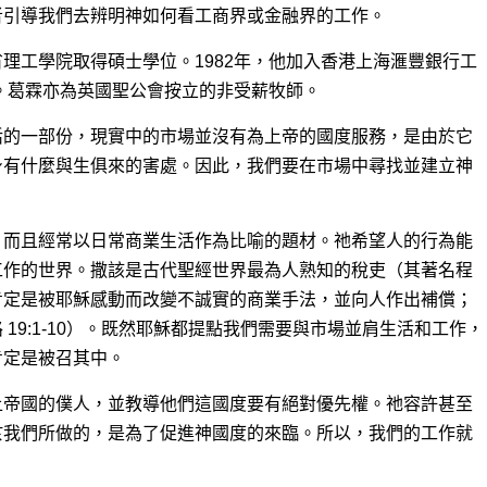
者引導我們去辨明神如何看工商界或金融界的工作。
理工學院取得碩士學位。1982年，他加入香港上海滙豐銀行工
席。葛霖亦為英國聖公會按立的非受薪牧師。
活的一部份，現實中的市場並沒有為上帝的國度服務，是由於它
身有什麼與生俱來的害處。因此，我們要在市場中尋找並建立神
，而且經常以日常商業生活作為比喻的題材。祂希望人的行為能
工作的世界。撒該是古代聖經世界最為人熟知的稅吏（其著名程
肯定是被耶穌感動而改變不誠實的商業手法，並向人作出補償；
19:1-10）。既然耶穌都提點我們需要與市場並肩生活和工作，
肯定是被召其中。
上帝國的僕人，並教導他們這國度要有絕對優先權。祂容許甚至
於我們所做的，是為了促進神國度的來臨。所以，我們的工作就