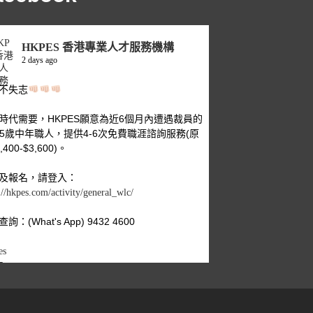
HKPES 香港專業人才服務機構
2 days ago
不失志
時代需要，HKPES願意為近6個月內遭遇裁員的
-55歲中年職人，提供4-6次免費職涯諮詢服務(原
,400-$3,600)。
及報名，請登入：
://hkpes.com/activity/general_wlc/
詢：(What's App) 9432 4600
es
年
場危機
新出發