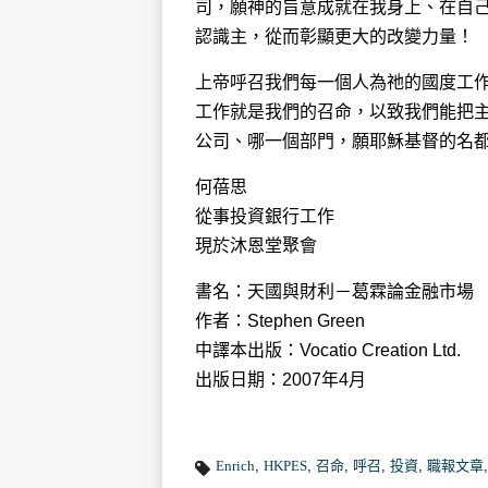
司，願神的旨意成就在我身上、在自
認識主，從而彰顯更大的改變力量！
上帝呼召我們每一個人為祂的國度工
工作就是我們的召命，以致我們能把
公司、哪一個部門，願耶穌基督的名
何蓓思
從事投資銀行工作
現於沐恩堂聚會
書名：天國與財利－葛霖論金融市場
作者：Stephen Green
中譯本出版：Vocatio Creation Ltd.
出版日期：2007年4月
Enrich
,
HKPES
,
召命
,
呼召
,
投資
,
職報文章