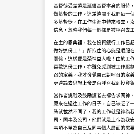
基督徒受差遣是延續基督本身的服侍
做基督的工作。這差遣關乎我們每一
多基督徒，在工作生涯中轉來轉去，
信念，忽略我們每一個都是被呼召去
在主的恩典裡，我在投資銀行工作已
做好這份工！」所抱住的心態是順服
關係，這樣便是榮神益人啦！由於工
喜歡這份工作，亦難免感到被工作壓
召的定義，我才發覺自己對呼召的定
更遑論去思想上帝是否呼召我到投資
當作者挑戰及鼓勵讀者去禱告求問神
原來在過往工作的日子，自己缺乏了一
態就截然不同了，我的工作就是神為我預
司、同事及公司，他們就是上帝為我
事項不單為自己及同事個人層面的需