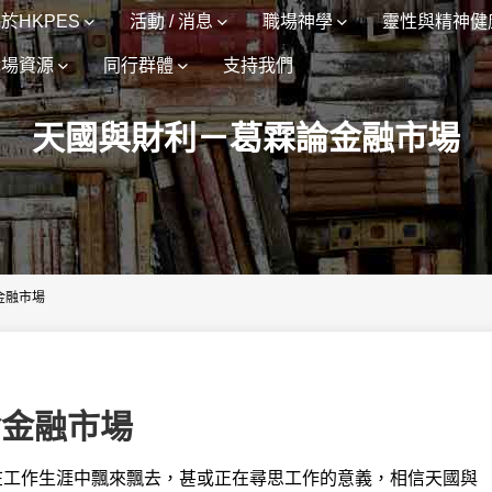
於HKPES
活動 / 消息
職場神學
靈性與精神健
職場資源
同行群體
支持我們
天國與財利－葛霖論金融市場
金融市場
論金融市場
在工作生涯中飄來飄去，甚或正在尋思
工作的意義，相信天國與