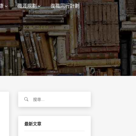
康
職涯規劃
復職同行計劃
搜
尋
關
鍵
字:
最新文章