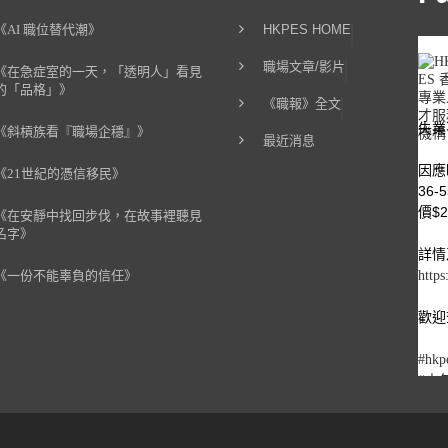
《AI 職位替代潮》
HKPES HOME
職場文章/影片
《在急症室的一天，「透明人」看見
的「品格」》
《職報》全文
失業
《斜槓族看『職場企穩』》
最近消息
因應
《21世紀的憑信移民》
36
價$2
《在安靜中找回步伐，在故事裡聽見
名字》
詳情
《一份不能辜負的信任》
https
歡迎查
#hkp
#中
#職
#重