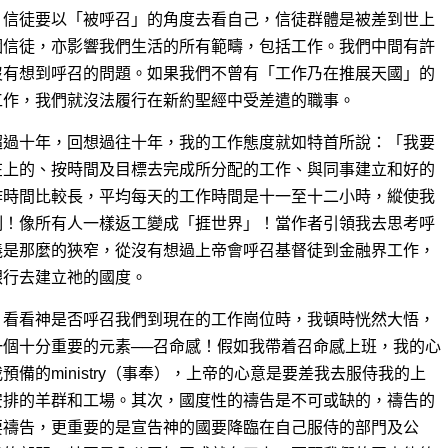
，信徒要以「被呼召」的角度去看自己，信徒群體是被差到世上
個信徒，亦影響我們生活的所有範疇，包括工作。我們中間有許
沒有想到呼召的問題。如果我們不曾有「工作乃在推展天國」的
工作，我們就沒法履行在新約聖經中受差遣的職事。
超過十年，回想過往十年，我的工作態度就如特首所說：「我要
在上的、按時間及目標去完成所分配的工作、與同事建立和好的
作時間比較長，平均每天的工作時間是十一至十二小時，縱使我
制！像所有人一樣返工變成「捱世界」！當作者引領我去思考呼
義是那麼的狹窄，從沒有想過上帝會呼召基督徒到金融界工作，
銀行去建立祂的國度。
，看看神是否呼召我們到現在的工作崗位時，我頓時恍然大悟，
個十分重要的元素──召命感！假如我帶着召命感上班，我的心
備的ministry（事奉），上帝的心意是要差我去服侍我的上
安排的羊群和工場。其次，國度性的禱告是不可或缺的，禱告的
要禱告，更重要的是宣告神的國要降臨在自己服侍的部門及公