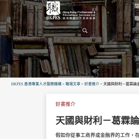
關
HKPES 香港專業人才服務機構
>
職場文章
>
好書推介
>
天國與財利－葛霖論
好書推介
天國與財利－葛霖
假如你從事工商界或金融界的工作，