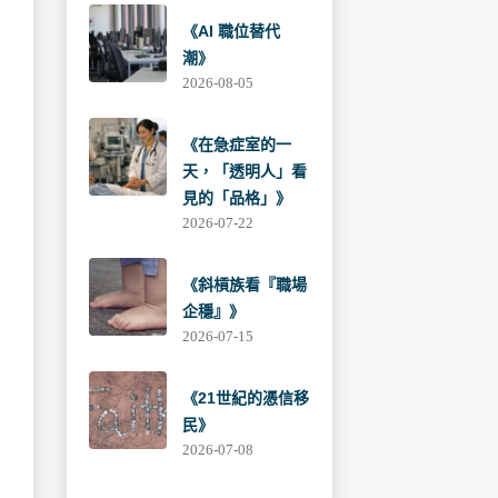
《AI 職位替代
潮》
2026-08-05
《在急症室的一
天，「透明人」看
見的「品格」》
2026-07-22
《斜槓族看『職場
企穩』》
2026-07-15
《21世紀的憑信移
民》
2026-07-08