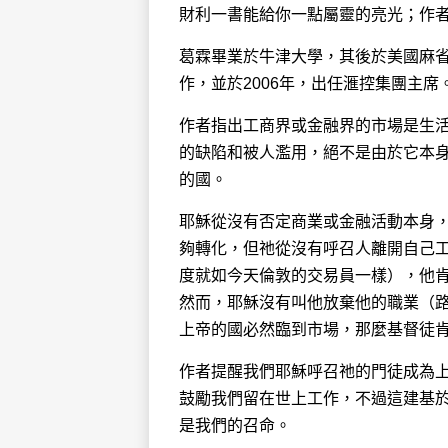
財利一書能給你一點屬靈的亮光；作
葛霖畢業於牛津大學，其後於美國麻省
作，並於2006年，出任滙控集團主
作者指出工商界或金融界的市場是生
的缺陷和被人濫用，絕不是由於它本
的國。
耶穌從沒有否定商業或金融活動本身
夠轉化，但祂從沒有呼召人離開自己
度就如今天倫敦的交易員一樣），他
然而，耶穌沒有叫他放棄他的職業（路 
上帝的國必然臨到市場，那麼基督徒
作者提醒我們耶穌呼召祂的門徒成為
鼓勵我們留在世上工作，不過這建基
是我們的召命。