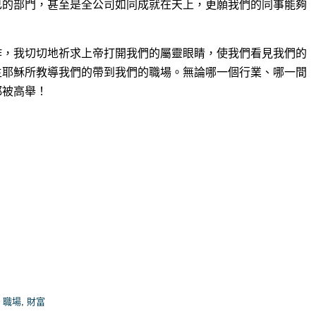
己的部門，甚至是全公司如同成就在天上，更願我們的同事能夠
作，我切切地祈求上帝打開我們的屬靈眼睛，使我們看見我們的
主耶穌所教導我們的帶到我們的職場。無論哪一個行業、哪一間
都被高舉！
,
職場
,
財富