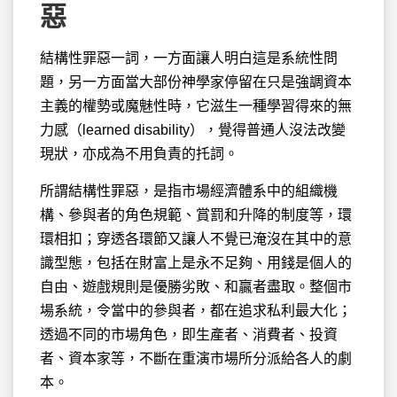
惡
結構性罪惡一詞，一方面讓人明白這是系統性問
題，另一方面當大部份神學家停留
在只是強調資本
主義的權勢或魔魅性時，它滋生一種學習得來的無
力感（learned disability），覺得普通人沒法改變
現狀，亦成為不用負責的托詞。
所謂結構性罪惡，是指市場經濟體系中的組織機
構、參與者的角色規範、賞罰和升降的制度等，環
環相扣；穿透各環節又讓人不覺已淹沒在其中的意
識型態，包括在財富上是永不足夠、用錢是個人的
自由、遊戲規則是優勝劣敗、和贏者盡取。整個市
場系統，令當中的參與者，都在追求私利最大化；
透過不同的市場角色，即生產者、消費者、投資
者、資本家等，不斷在重演市場所分派給各人的劇
本。