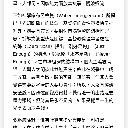
盡。大部份人因感無力而放棄抗爭，隨波逐流。
正如神學家布呂格曼（Walter Brueggemann）所提
出「先知盼望」的概念，基督徒的靈性塑造除了批
判外，還要有方案。要對付市場經濟的結構性罪
惡，拆解意識型態是關鍵。基督教倫理學者羅拉．
納殊（Laura Nash）提出「剛好足夠」（Just
Enough）的概念，以抗衡「永不足夠」（Never
Enough）。在市場經濟的結構中，個人主義被高
舉，人與人之間彼此並無責任；故此在競爭中，成
王敗寇，贏者盡取，輸的可能一無所有，但無人會
覺得需要對輸清的人要負責任；所以，人沒有經濟
安全感。因恐懼而變成貪婪，覺得唯一的出路是要
盡力賺錢，但財富是永不足夠，結果是耗盡一生的
光陰去賺取金錢。
要驅魔除魅，惟有計算有多少資產是「剛好足
夠」，在足夠之前，人是走「要」走的路，但要減