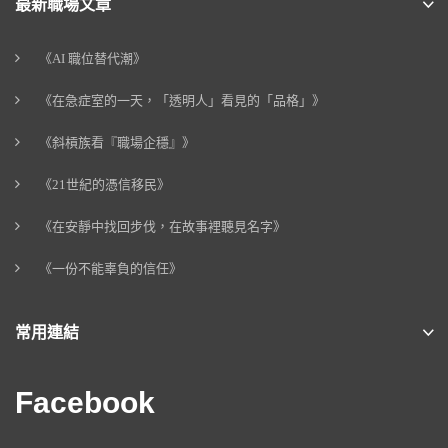
最新職場文章
《AI 職位替代潮》
《在急症室的一天，「透明人」看見的「品格」》
《斜槓族看『職場企穩』》
《21世紀的憑信移民》
《在安靜中找回步伐，在故事裡聽見名字》
《一份不能辜負的信任》
常用連結
Facebook