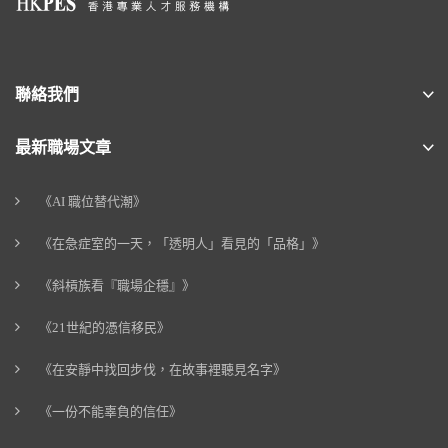
聯絡我們
最新職場文章
《AI 職位替代潮》
《在急症室的一天，「透明人」看見的「品格」》
《斜槓族看『職場企穩』》
《21世紀的憑信移民》
《在安靜中找回步伐，在故事裡聽見名字》
《一份不能辜負的信任》