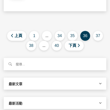
上頁
1
...
34
35
36
37
38
...
40
下頁
搜
尋
關
鍵
字:
最新文章
最新活動