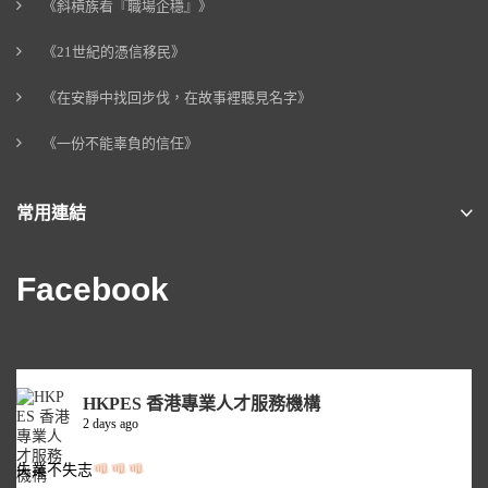
《斜槓族看『職場企穩』》
《21世紀的憑信移民》
《在安靜中找回步伐，在故事裡聽見名字》
《一份不能辜負的信任》
常用連結
Facebook
HKPES 香港專業人才服務機構
2 days ago
失業不失志