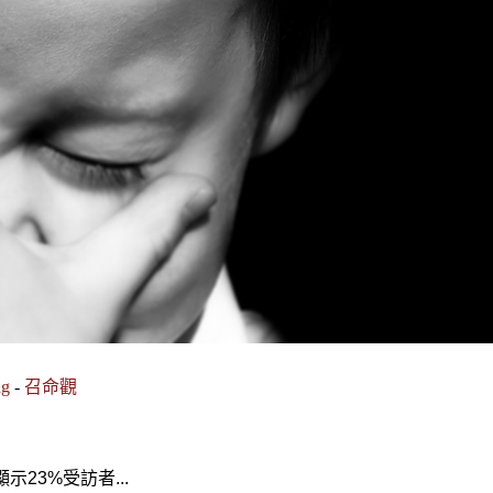
ng
-
召命觀
23%受訪者...