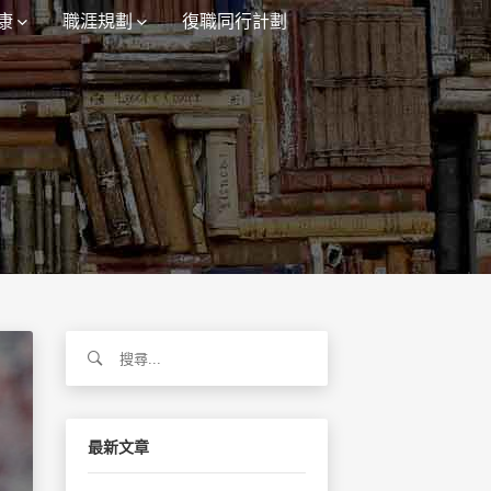
康
職涯規劃
復職同行計劃
搜
尋
關
鍵
字:
最新文章