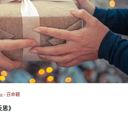
ng
-
召命觀
反思》