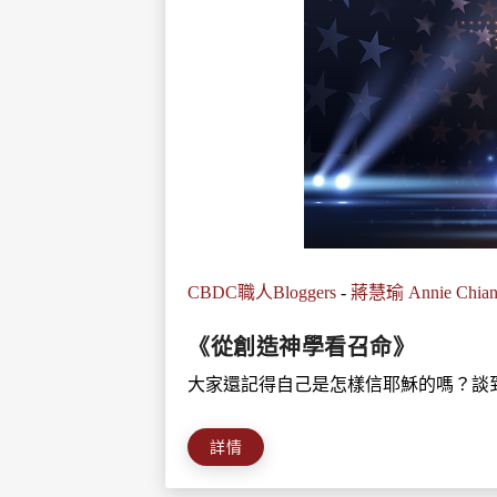
CBDC職人Bloggers
-
蔣慧瑜 Annie Chia
《從創造神學看召命》
大家還記得自己是怎樣信耶穌的嗎？談到
詳情