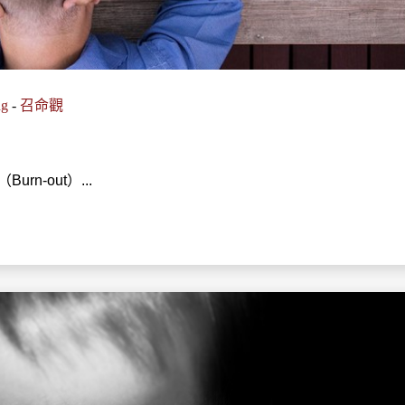
ng
-
召命觀
n-out）...