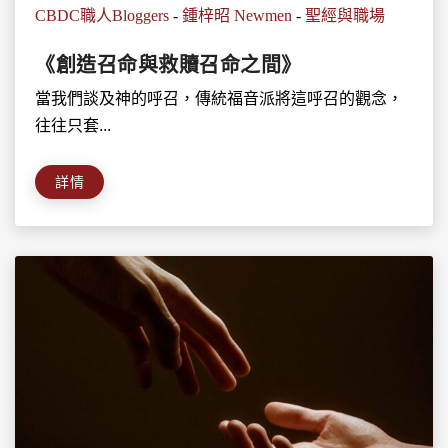
CBDC職人Bloggers
-
鍾梓昭 Newmen
-
聖經與職場
《創造召命與救贖召命之間》
當我們談及神的呼召，傳統福音派將這呼召的觀念，
往往只套...
詳情