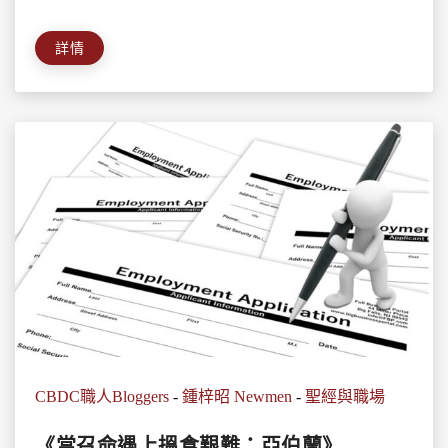
詳情
CBDC職人Bloggers
-
鍾梓昭 Newmen
-
聖經與職場
《當召命遇上搵食艱難：亞伯蘭》