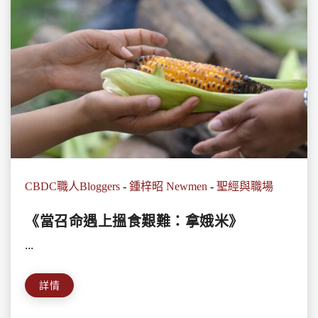
CBDC職人Bloggers
-
鍾梓昭 Newmen
-
聖經與職場
《當召命遇上搵食艱難：拿娥米》
...
詳情