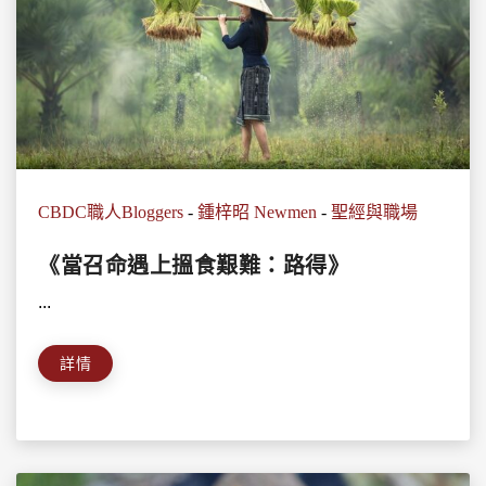
CBDC職人Bloggers
-
鍾梓昭 Newmen
-
聖經與職場
《當召命遇上搵食艱難：路得》
...
詳情