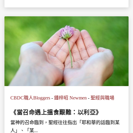
CBDC職人Bloggers
-
鍾梓昭 Newmen
-
聖經與職場
《當召命遇上搵食艱難：以利亞》
當神的召命臨到，聖經往往指出「耶和華的話臨到某
人」、「某...