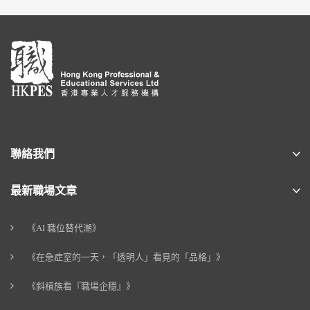
聯絡我們
最新職場文章
《AI 職位替代潮》
《在急症室的一天，「透明人」看見的「品格」》
《斜槓族看『職場企穩』》