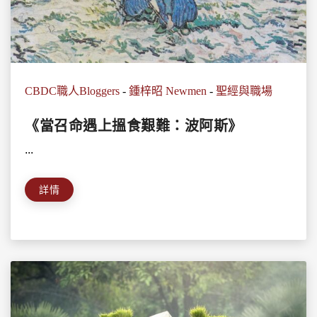
CBDC職人Bloggers
-
鍾梓昭 Newmen
-
聖經與職場
《當召命遇上搵食艱難：波阿斯》
...
詳情