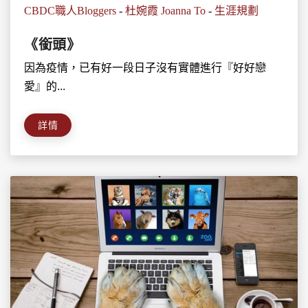
CBDC職人Bloggers
-
杜婉霞 Joanna To
-
生涯規劃
《銜頭》
因為疫情，已有好一段日子沒有實體進行『好好戀
愛』的...
詳情