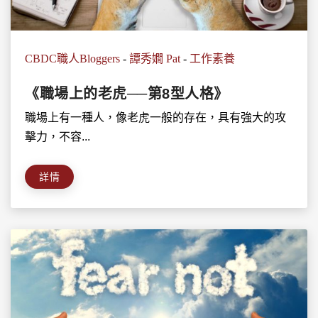
CBDC職人Bloggers
-
譚秀嫺 Pat
-
工作素養
《職場上的老虎──第8型人格》
職場上有一種人，像老虎一般的存在，具有強大的攻
擊力，不容...
詳情