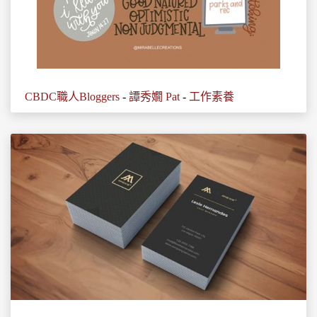
CBDC職人Bloggers
-
譚秀嫺 Pat
-
工作素養
《恰得唔好恰──第9型人給世界的功課》
「恰人」的「恰」字，有人說本字是「洽」，即融
洽、「易話為」的...
詳情