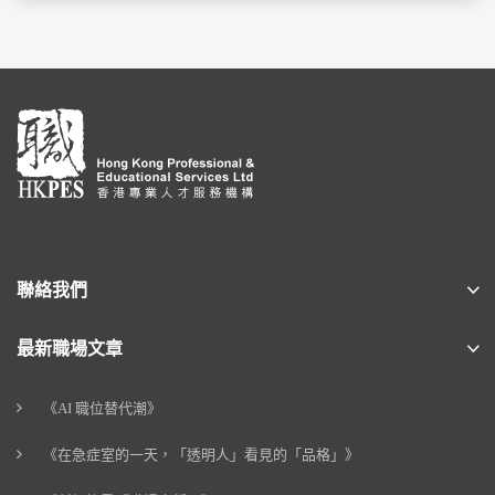
聯絡我們
最新職場文章
《AI 職位替代潮》
《在急症室的一天，「透明人」看見的「品格」》