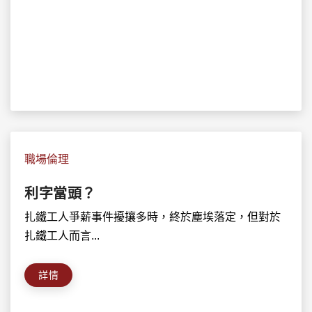
職場倫理
利字當頭？
扎鐵工人爭薪事件擾攘多時，終於塵埃落定，但對於
扎鐵工人而言...
詳情