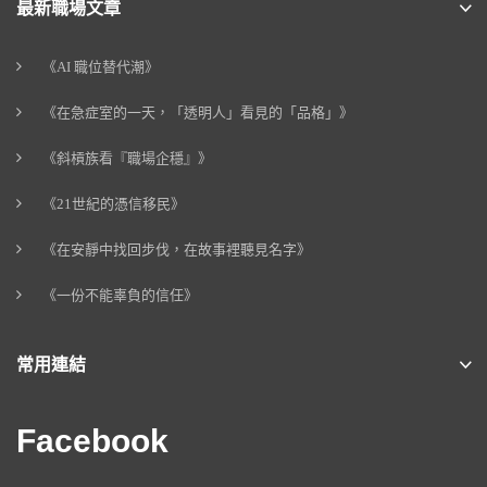
最新職場文章
《AI 職位替代潮》
《在急症室的一天，「透明人」看見的「品格」》
《斜槓族看『職場企穩』》
《21世紀的憑信移民》
《在安靜中找回步伐，在故事裡聽見名字》
《一份不能辜負的信任》
常用連結
Facebook