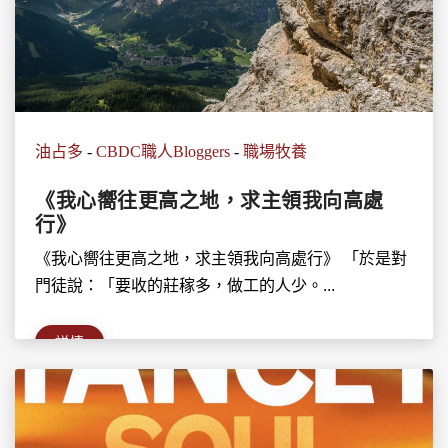
油占多
-
CBDC職人Bloggers
-
職場牧養
《我心嚮往更高之地，求主領我向高處
行》
《我心嚮往更高之地，求主領我向高處行》 「於是對
門徒說：「要收的莊稼多，做工的人少。...
詳情