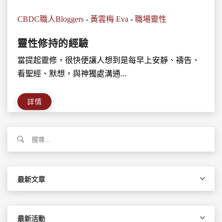
CBDC職人Bloggers
-
黃雲梅 Eva
-
職場靈性
靈性修持的經驗
當提起靈修，很快便讓人想到是每早上安靜、禱告、
看聖經、默想，與神獨處溝通...
詳情
搜
尋
關
鍵
字:
最新文章
最新活動