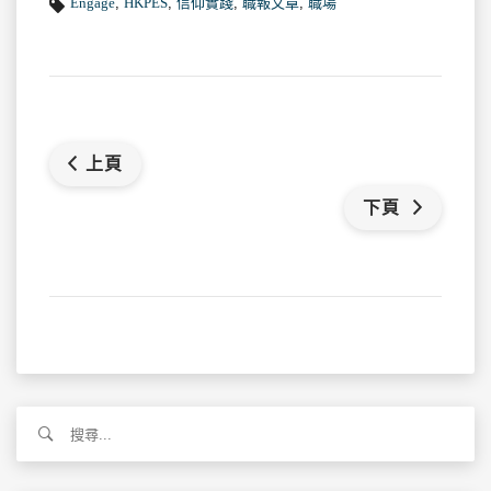
Engage
,
HKPES
,
信仰實踐
,
職報文章
,
職場
上頁
下頁
搜
尋
關
鍵