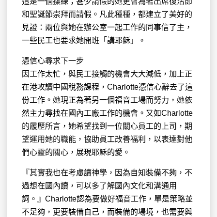
這是一個操練；甚少請假的她更會為著出席復活節
和聖誕節崇拜而請假。凡此種種，都建立了美好的
見證：兩位與她在辦公室一起工作的同事信了主，
一些民工也要求她開班「講耶穌」。
憑信心尋求下一步
因工作太忙，與民工接觸的機會大大減低，加上正
在港攻讀中國稅務課程，Charlotte憑信心辭去了這
份工作。她現正為著另一個福音工場而努力，她依
然主力尋找在國內工廠工作的機會。又如Charlotte
的履歷所言，她希望找到一位關心員工的上司，期
望運用她的職能，協助員工改善福利，以表達對他
們心靈的關心，展現耶穌的愛。
『其實我也在考慮讀神學，因為自知裝備不夠，不
過想在國內讀，可以多了解國內文化和溝通用
詞。』Charlotte認為要做好福音工作，單是策略並
不足夠，更要裝備自己，而裝備的場境，也需要與