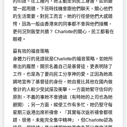
的印證。在工廠內，她主動走到民工身邊，如到飯
堂一起用膳，下班時找機會跟他們聊天，關心他們
的生活需要。對民工而言，她的行徑使他們大感錯
愕，因為一般由香港來的同事都不會與他們接觸，
更何況到飯堂共膳？ Charlotte的關心，民工都看在
眼裡。
最有效的福音策略
身體力行的見證就是Charlotte的福音策略。如她所
寄出的履歷，開宗名義自己是基督徒，更表明除了
工作，也是為了要向民工分享神的愛。正因為她高
調地宣佈了基督徒的身份，她自覺比其他在國內做
會計的人較少受試探及衝擊。一方面她緊守信仰的
原則，不義的事她不會通過（有時她的上司也為她
避開）；另一方面，縱使工作有多忙，她仍堅守每
星期三返港出席祈禱會，『其實每次返祈禱會都很
趕、很倦，未能完全集中精神』，但Charlotte認為