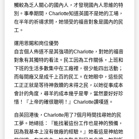
觸較為乏人關心的國內人，才發現國內人思維的特
別。事奉期間，Charlotte知道英國不是她的工場，
在半年的祈禱求問，她領受的福音對象是國內的民
工。
運用恩賜和崗位優勢
自言個人佈道不是其強項的Charlotte，對她的福音
對象有其獨特的看法。民工因為工作關係，上班和
下班的生活多數集中在工廠裡，很少能四出活動；
而每間廠又是成千上百的民工。在她眼中，這些民
工正正就是等待神救贖的未得之民，以她從事成本
會計的角度，尋羊的成本幾乎是零，當然要好好珍
惜！『上帝的確很聰明！』Charlotte讚嘆道。
自英回港後，Charlotte用了7個月時間找尋她的民
工夢。她總括：『能找著這份工作也是神的預備，
因為我基本上沒有做廠的經驗。』她看這是神給她