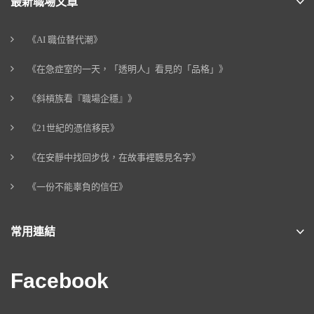
最新職場文章
《AI 職位替代潮》
《在急症室的一天，「透明人」看見的「品格」》
《斜槓族看『職場企穩』》
《21世紀的憑信移民》
《在安靜中找回步伐，在故事裡聽見名字》
《一份不能辜負的信任》
常用連結
Facebook