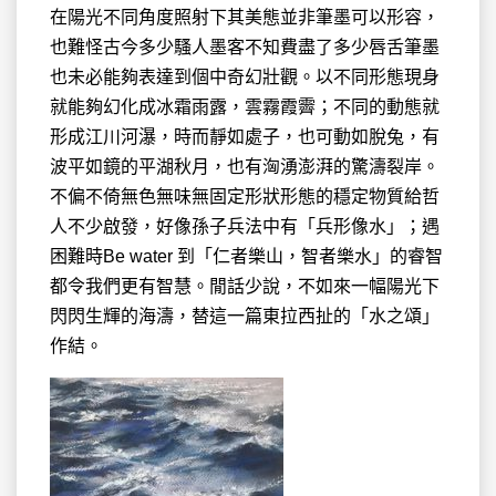
在陽光不同角度照射下其美態並非筆墨可以形容，
也難怪古今多少騷人墨客不知費盡了多少唇舌筆墨
也未必能夠表達到個中奇幻壯觀。以不同形態現身
就能夠幻化成冰霜雨露，雲霧霞霽；不同的動態就
形成江川河瀑，時而靜如處子，也可動如脫兔，有
波平如鏡的平湖秋月，也有洶湧澎湃的驚濤裂岸。
不偏不倚無色無味無固定形狀形態的穩定物質給哲
人不少啟發，好像孫子兵法中有「兵形像水」；遇
困難時Be water 到「仁者樂山，智者樂水」的睿智
都令我們更有智慧。閒話少說，不如來一幅陽光下
閃閃生輝的海濤，替這一篇東拉西扯的「水之頌」
作結。