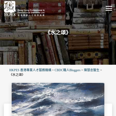
《水之頌》
HKPES 香港專業人才服務機構
>
CBDC職人Bloggers
>
陳慧忠醫生
>
《水之頌》