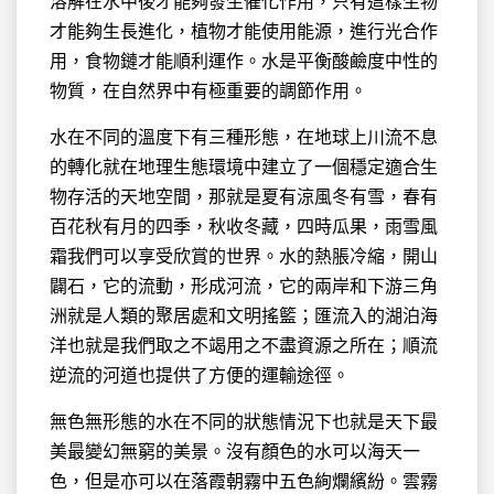
溶解在水中後才能夠發生催化作用，只有這樣生物
才能夠生長進化，植物才能使用能源，進行光合作
用，食物鏈才能順利運作。水是平衡酸鹼度中性的
物質，在自然界中有極重要的調節作用。
水在不同的溫度下有三種形態，在地球上川流不息
的轉化就在地理生態環境中建立了一個穩定適合生
物存活的天地空間，那就是夏有涼風冬有雪，春有
百花秋有月的四季，秋收冬藏，四時瓜果，雨雪風
霜我們可以享受欣賞的世界。水的熱脹冷縮，開山
闢石，它的流動，形成河流，它的兩岸和下游三角
洲就是人類的聚居處和文明搖籃；匯流入的湖泊海
洋也就是我們取之不竭用之不盡資源之所在；順流
逆流的河道也提供了方便的運輸途徑。
無色無形態的水在不同的狀態情況下也就是天下最
美最變幻無窮的美景。沒有顏色的水可以海天一
色，但是亦可以在落霞朝霧中五色絢爛繽紛。雲霧