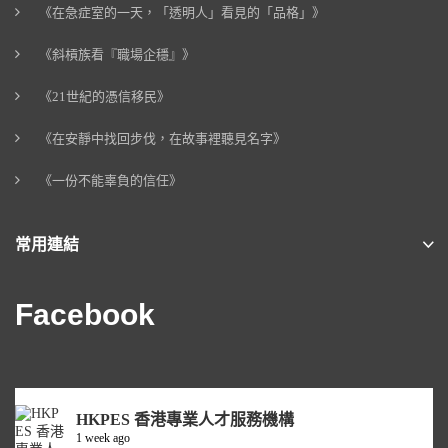
《在急症室的一天，「透明人」看見的「品格」》
《斜槓族看『職場企穩』》
《21世紀的憑信移民》
《在安靜中找回步伐，在故事裡聽見名字》
《一份不能辜負的信任》
常用連結
Facebook
HKPES 香港專業人才服務機構
1 week ago