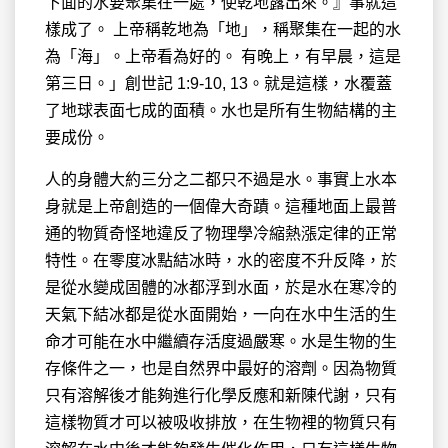
下面的水要聚集在一處，使乾地露出來。』事就這
樣成了。 上帝稱乾地為「地」，稱聚集在一起的水
為「海」。上帝看為好的。 有晚上，有早晨，這是
第三日。」創世記‬ 1:9-10, 13‬。就是這樣，水覆蓋
了地球表面七成的面積。水也是所有生物結構的主
要成份。
人的身體大約三分之二都只不過是水。事實上水本
身就是上帝創造的一個偉大奇蹟。這種地面上最普
通的物質奇怪地違反了物理學冷縮熱漲定律的正常
特性。在零度冰點結冰時，水的密度不升反降，於
是從水變成固體的冰都浮到水面，於是水在寒冷的
天氣下結冰都是從水面開始，一向在水中生活的生
命才可能在水中繼續存活度過嚴寒。水是生物的生
存條件之一，也是自然界中最好的溶劑。因為物質
只有溶解後才能夠進行化學反應和新陳代謝，只有
這樣物質才可以被吸收排放，在生物裡的物質只有