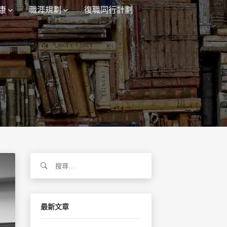
康
職涯規劃
復職同行計劃
搜
尋
關
鍵
字:
最新文章