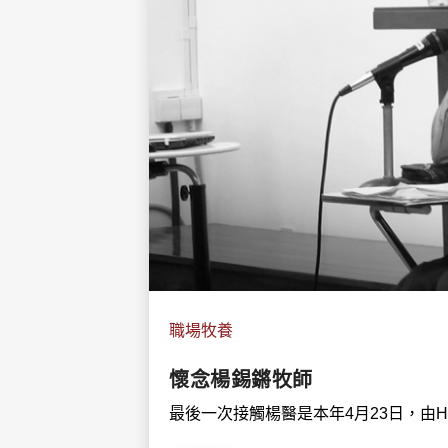
職場牧養
懷念楊錫鏘牧師
最後一次接觸楊醫是本年4⽉23⽇，由HKP