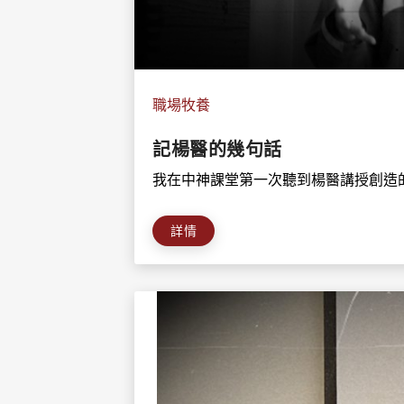
職場牧養
記楊醫的幾句話
我在中神課堂第一次聽到楊醫講授創造的
詳情