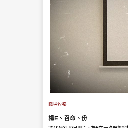
職場牧養
楊E、召命、份
2019年3月9日周六，楊E在一次聖經默