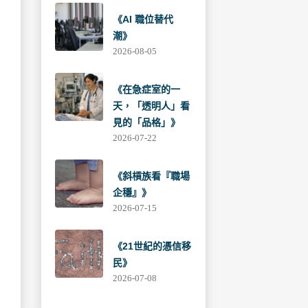
《AI 職位替代
潮》
2026-08-05
《在急症室的一
天，「透明人」看
見的「品格」》
2026-07-22
《斜槓族看『職場
企穩』》
2026-07-15
《21世紀的憑信移
民》
2026-07-08