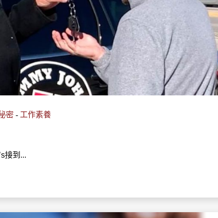
秘密
-
工作素養
接到...