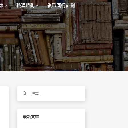
康
職涯規劃
復職同行計劃
搜
尋
關
鍵
字:
最新文章