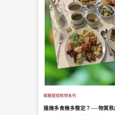
楊醫聖經默想系列
搵幾多食幾多整定？──物質秩