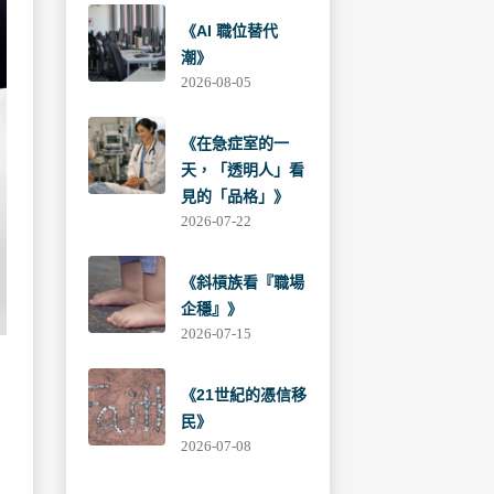
《AI 職位替代
潮》
2026-08-05
《在急症室的一
天，「透明人」看
見的「品格」》
2026-07-22
《斜槓族看『職場
企穩』》
2026-07-15
《21世紀的憑信移
民》
2026-07-08