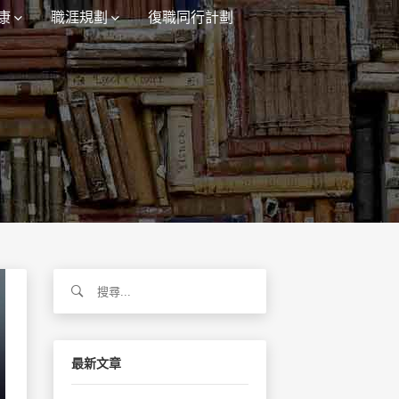
康
職涯規劃
復職同行計劃
搜
尋
關
鍵
字:
最新文章