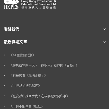
聯絡我們
最新職場文章
《AI 職位替代潮》
《在急症室的一天，「透明人」看見的「品格」》
《斜槓族看『職場企穩』》
《21世紀的憑信移民》
《在安靜中找回步伐，在故事裡聽見名字》
《一份不能辜負的信任》